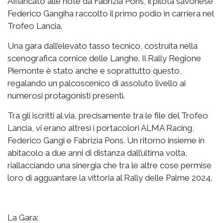
Affiancato alle note da Fabrizia Pons, il pilota savonese
Federico Gangiha raccolto il primo podio in carriera nel
Trofeo Lancia.
Una gara dall’elevato tasso tecnico, costruita nella
scenografica cornice delle Langhe. Il Rally Regione
Piemonte è stato anche e soprattutto questo,
regalando un palcoscenico di assoluto livello ai
numerosi protagonisti presenti.
Tra gli iscritti al via, precisamente tra le file del Trofeo
Lancia, vi erano altresì i portacolori ALMA Racing,
Federico Gangi e Fabrizia Pons. Un ritorno insieme in
abitacolo a due anni di distanza dall’ultima volta,
riallacciando una sinergia che tra le altre cose permise
loro di agguantare la vittoria al Rally delle Palme 2024.
La Gara: