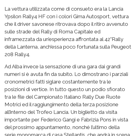
La vettura utilizzata come di consueto era la Lancia
Ypsilon Rally4 HF con i colori Gima Autosport, vettura
che il driver savonese ritrovava dopo il ritiro avvenuto
sulle strade del Rally di Roma Capitale ed
inframezzata da un’esperienza affrontata al 42°Rally
della Lanterna, anch’essa poco fortunata sulla Peugeot
208 Rally4.
Ad Alba invece la sensazione di una gara dai grandi
numeri si è avuta fin da subito. Lo dimostrano i parziali
cronometrici fatti siglare costantemente tra le
posizioni di vertice. In tutto questo un podio sfiorato
tra le file del Campionato Italiano Rally Due Ruote
Motrici ed il raggiungimento della terza posizione
all’interno del Trofeo Lancia. Un biglietto da visita
importante per Federico Gangi e Fabrizia Pons in vista
del prossimo appuntamento, nonché l’ultimo della
serie monomarca di casa Stellantis, che andrà in scena