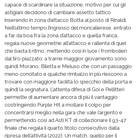
capace di scardinare la situazione, motivo per cui gli
astigiani decidono di cambiare assetto tattico
inserendo in zona d’attacco Botta al posto di Rinaldi.
Nell’ultimo tempo l’ingresso del moncalierese, entrato
a far da boa fra la zona d’attacco e quella franca,
regala nuove geometrie all’attacco e rallenta di quel
che basta il ritmo, mettendo così in luce i frombolieri
dal tiro piazzato: a trarne maggior giovamento sono
quindi Morano, Biletta e Meluso che con un passaggio
meno concitato e qualche rimbalzo in più riescono a
trovare con maggiore facilità lo specchio della porta e
quindi la segnatura. L’attenta difesa di Goi e Pellitteri
permette di aumentare ancora di più il vantaggio
costringendo Purple Hit a mollare il colpo per
concentrarsi meglio nella gara che vale l’argento e
permettendo così ad Asti KT di collezionare il 93-47
finale che regala il quarto titolo consecutivo dalla
ripresa dell’attività (2022). Un match, quello per il