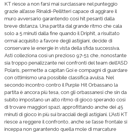
KT riesce a non farsi mai surclassare nel punteggio
grazie all’asse Rinaldi-Pellitteri capace di aggirare il
muro avversario garantendo così hit pesanti dalla
breve distanza. Una partita dal grande ritmo che cala
solo a 5 minuti dalla fine quando il Driphit, a risultato
ormai acquisito a favore degli astigiani, decide di
conservare le energie in vista della sfida successiva.
Asti colleziona così un prezioso 97-51 che, nonostante
sia troppo penalizzante nei confronti del team dell’ASD
Polaris, permette a capitan Goi e compagni di guardare
con ottimismo una possibile classifica avulsa. Nel
secondo incontro contro il Purple Hit Orbassano la
partita è ancora più tesa, con gli orbassanesi che sin da
subito impostano un alto ritmo di gioco sperando così
di trovare maggiori spazi, approfittando anche dei 45
minuti di gioco in più sui bracciali degli astigiani. L’Asti KT
riesce a reggere il confronto, anche se l’asse frontale si
inceppa non garantendo quella mole di marcature