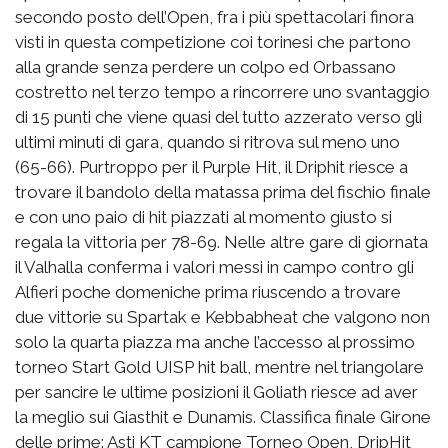
secondo posto dell’Open, fra i più spettacolari finora
visti in questa competizione coi torinesi che partono
alla grande senza perdere un colpo ed Orbassano
costretto nel terzo tempo a rincorrere uno svantaggio
di 15 punti che viene quasi del tutto azzerato verso gli
ultimi minuti di gara, quando si ritrova sul meno uno
(65-66). Purtroppo per il Purple Hit, il Driphit riesce a
trovare il bandolo della matassa prima del fischio finale
e con uno paio di hit piazzati al momento giusto si
regala la vittoria per 78-69. Nelle altre gare di giornata
il Valhalla conferma i valori messi in campo contro gli
Alfieri poche domeniche prima riuscendo a trovare
due vittorie su Spartak e Kebbabheat che valgono non
solo la quarta piazza ma anche l’accesso al prossimo
torneo Start Gold UISP hit ball, mentre nel triangolare
per sancire le ultime posizioni il Goliath riesce ad aver
la meglio sui Giasthit e Dunamis. Classifica finale Girone
delle prime: Asti KT campione Torneo Open, DripHit