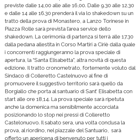
previste dalle 14,00 alle alle 16,00. Dalle 9.30 alle 12.30
e dalle 14 alle 16.30 prenderà il via lo shakedown su un
tratto della prova di Monastero, a Lanzo Torinese in
Piazza Rolle sarà prevista l’area service dello
shakedown. La cerimonia di partenza si terrà alle 17.30
dalla pedana allestita in Corso Martiri a Ciriè dalla quale
i concorrenti raggiungeranno la prova speciale di
apertura, la “Santa Elisabetta”, altra novità di questa
edizione. Il tratto cronometrato, fortemente voluto dal
Sindaco di Colleretto Castelnuovo al fine di
promuovere il suggestivo territorio sarà quello da
Borgiallo che porta al santuario di Sant’ Elisabetta con
start alle ore 18,14. La prova speciale sarà ripetuta
anche la domenica ma sensibilmente accorciata
posizionando lo stop nei pressi di Colleretto
Castelonuovo. Il sabato sera, una volta conclusa la
prova, al riordino, nel piazzale del Santuario, sarà
offerto un apericena di benvenuto per tutti i