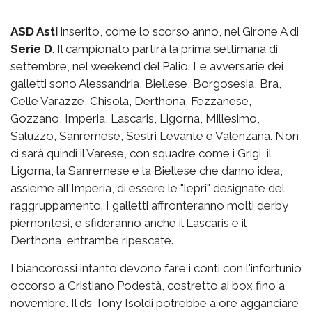
ASD Asti
inserito, come lo scorso anno, nel Girone A di
Serie D
. Il campionato partirà la prima settimana di
settembre, nel weekend del Palio. Le avversarie dei
galletti sono Alessandria, Biellese, Borgosesia, Bra,
Celle Varazze, Chisola, Derthona, Fezzanese,
Gozzano, Imperia, Lascaris, Ligorna, Millesimo,
Saluzzo, Sanremese, Sestri Levante e Valenzana. Non
ci sarà quindi il Varese, con squadre come i Grigi, il
Ligorna, la Sanremese e la Biellese che danno idea,
assieme all'Imperia, di essere le "lepri" designate del
raggruppamento. I galletti affronteranno molti derby
piemontesi, e sfideranno anche il Lascaris e il
Derthona, entrambe ripescate.
I biancorossi intanto devono fare i conti con l'infortunio
occorso a Cristiano Podestà, costretto ai box fino a
novembre. Il ds Tony Isoldi potrebbe a ore agganciare