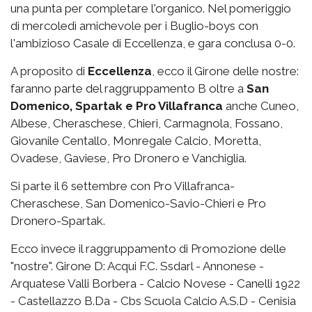
una punta per completare l'organico. Nel pomeriggio
di mercoledì amichevole per i Buglio-boys con
l'ambizioso Casale di Eccellenza, e gara conclusa 0-0.
A proposito di
Eccellenza
, ecco il Girone delle nostre:
faranno parte del raggruppamento B oltre a
San
Domenico, Spartak e Pro Villafranca
anche Cuneo,
Albese, Cheraschese, Chieri, Carmagnola, Fossano,
Giovanile Centallo, Monregale Calcio, Moretta,
Ovadese, Gaviese, Pro Dronero e Vanchiglia.
Si parte il 6 settembre con Pro Villafranca-
Cheraschese, San Domenico-Savio-Chieri e Pro
Dronero-Spartak.
Ecco invece il raggruppamento di Promozione delle
"nostre". Girone D: Acqui F.C. Ssdarl - Annonese -
Arquatese Valli Borbera - Calcio Novese - Canelli 1922
- Castellazzo B.Da - Cbs Scuola Calcio A.S.D - Cenisia