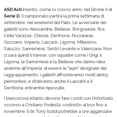
ASD Asti
inserito, come lo scorso anno, nel Girone A di
Serie D
. Il campionato partirà la prima settimana di
settembre, nel weekend del Palio. Le avversarie dei
galletti sono Alessandria, Biellese, Borgosesia, Bra,
Celle Varazze, Chisola, Derthona, Fezzanese,
Gozzano, Imperia, Lascaris, Ligorna, Millesimo,
Saluzzo, Sanremese, Sestri Levante e Valenzana. Non
ci sarà quindi il Varese, con squadre come i Grigi, il
Ligorna, la Sanremese e la Biellese che danno idea,
assieme all'Imperia, di essere le "lepri" designate del
raggruppamento. I galletti affronteranno molti derby
piemontesi, e sfideranno anche il Lascaris e il
Derthona, entrambe ripescate.
I biancorossi intanto devono fare i conti con l'infortunio
occorso a Cristiano Podestà, costretto ai box fino a
novembre. Il ds Tony Isoldi potrebbe a ore agganciare