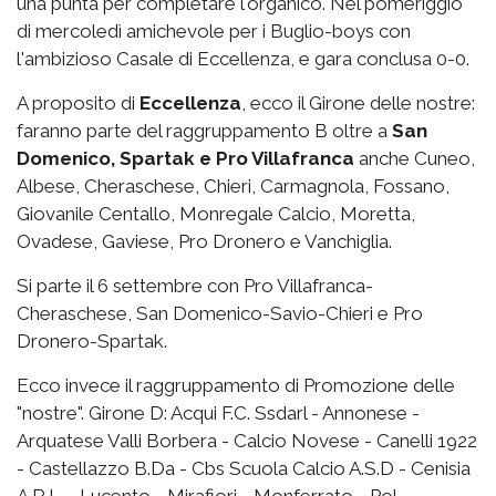
una punta per completare l'organico. Nel pomeriggio
di mercoledì amichevole per i Buglio-boys con
l'ambizioso Casale di Eccellenza, e gara conclusa 0-0.
A proposito di
Eccellenza
, ecco il Girone delle nostre:
faranno parte del raggruppamento B oltre a
San
Domenico, Spartak e Pro Villafranca
anche Cuneo,
Albese, Cheraschese, Chieri, Carmagnola, Fossano,
Giovanile Centallo, Monregale Calcio, Moretta,
Ovadese, Gaviese, Pro Dronero e Vanchiglia.
Si parte il 6 settembre con Pro Villafranca-
Cheraschese, San Domenico-Savio-Chieri e Pro
Dronero-Spartak.
Ecco invece il raggruppamento di Promozione delle
"nostre". Girone D: Acqui F.C. Ssdarl - Annonese -
Arquatese Valli Borbera - Calcio Novese - Canelli 1922
- Castellazzo B.Da - Cbs Scuola Calcio A.S.D - Cenisia
A R.L. - Lucento - Mirafiori - Monferrato - Pol.