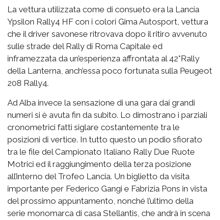
La vettura utilizzata come di consueto era la Lancia
Ypsilon Rally4 HF con i colori Gima Autosport, vettura
che il driver savonese ritrovava dopo il ritiro avvenuto
sulle strade del Rally di Roma Capitale ed
inframezzata da un’esperienza affrontata al 42°Rally
della Lanterna, anch’essa poco fortunata sulla Peugeot
208 Rally4.
Ad Alba invece la sensazione di una gara dai grandi
numeri si è avuta fin da subito. Lo dimostrano i parziali
cronometrici fatti siglare costantemente tra le
posizioni di vertice. In tutto questo un podio sfiorato
tra le file del Campionato Italiano Rally Due Ruote
Motrici ed il raggiungimento della terza posizione
all’interno del Trofeo Lancia. Un biglietto da visita
importante per Federico Gangi e Fabrizia Pons in vista
del prossimo appuntamento, nonché l’ultimo della
serie monomarca di casa Stellantis, che andrà in scena