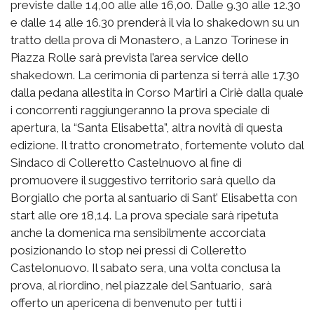
previste dalle 14,00 alle alle 16,00. Dalle 9.30 alle 12.30
e dalle 14 alle 16.30 prenderà il via lo shakedown su un
tratto della prova di Monastero, a Lanzo Torinese in
Piazza Rolle sarà prevista l’area service dello
shakedown. La cerimonia di partenza si terrà alle 17.30
dalla pedana allestita in Corso Martiri a Ciriè dalla quale
i concorrenti raggiungeranno la prova speciale di
apertura, la “Santa Elisabetta”, altra novità di questa
edizione. Il tratto cronometrato, fortemente voluto dal
Sindaco di Colleretto Castelnuovo al fine di
promuovere il suggestivo territorio sarà quello da
Borgiallo che porta al santuario di Sant’ Elisabetta con
start alle ore 18,14. La prova speciale sarà ripetuta
anche la domenica ma sensibilmente accorciata
posizionando lo stop nei pressi di Colleretto
Castelonuovo. Il sabato sera, una volta conclusa la
prova, al riordino, nel piazzale del Santuario, sarà
offerto un apericena di benvenuto per tutti i