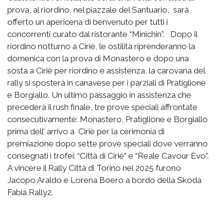
prova, al riordino, nel piazzale del Santuario, sarà
offerto un apericena di benvenuto per tutti i
concorrenti curato dal ristorante “Minichin”. Dopo il
riordino notturno a Ciriè, le ostilità riprenderanno la
domenica con la prova di Monastero e dopo una
sosta a Ciriè per riordino e assistenza, la carovana del
rally si sposterà in canavese per i parziali di Pratiglione
e Borgiallo. Un ultimo passaggio in assistenza che
precederà il rush finale, tre prove speciali affrontate
consecutivamente: Monastero, Pratiglione e Borgiallo
prima dell’ arrivo a Ciriè per la cerimonia di
premiazione dopo sette prove speciali dove verranno
consegnati i trofei: “Città di Ciriè” e “Reale Cavour Evo”.
A vincere il Rally Città di Torino nel 2025 furono
Jacopo Araldo e Lorena Boero a bordo della Skoda
Fabia Rally2.