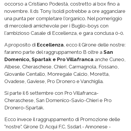
occorso a Cristiano Podestà, costretto ai box fino a
novembre. Il ds Tony Isoldi potrebbe a ore agganciare
una punta per completare l'organico. Nel pomeriggio
di mercoledì amichevole per i Buglio-boys con
l'ambizioso Casale di Eccellenza, e gara conclusa 0-0.
A proposito di
Eccellenza
, ecco il Girone delle nostre:
faranno parte del raggruppamento B oltre a
San
Domenico, Spartak e Pro Villafranca
anche Cuneo,
Albese, Cheraschese, Chieri, Carmagnola, Fossano,
Giovanile Centallo, Monregale Calcio, Moretta,
Ovadese, Gaviese, Pro Dronero e Vanchiglia.
Si parte il 6 settembre con Pro Villafranca-
Cheraschese, San Domenico-Savio-Chieri e Pro
Dronero-Spartak.
Ecco invece il raggruppamento di Promozione delle
"nostre". Girone D: Acqui F.C. Ssdarl - Annonese -