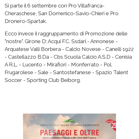
Si parte il 6 settembre con Pro Villafranca-
Cheraschese, San Domenico-Savio-Chieri e Pro
Dronero-Spartak.
Ecco invece il raggruppamento di Promozione delle
"nostre". Girone D: Acqui F.C. Ssdarl - Annonese -
Arquatese Valli Borbera - Calcio Novese - Canelli 1922
- Castellazzo B.Da - Cbs Scuola Calcio A.S.D - Cenisia
A R.L. - Lucento - Mirafiori - Monferrato - Pol.
Frugarolese - Sale - Santostefanese - Spazio Talent
Soccer - Sporting Club Beiborg.