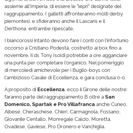
assieme all'Imperia, di essere le "lepri" designate del
raggruppamento. I galletti affronteranno molti derby
piemontesi, e sfideranno anche il Lascaris e il
Derthona, entrambe ripescate.
I biancorossi intanto devono fare i conti con l'infortunio
occorso a Cristiano Podestà, costretto ai box fino a
novembre. Il ds Tony Isoldi potrebbe a ore agganciare
una punta per completare l'organico. Nel pomeriggio
di mercoledì amichevole per i Buglio-boys con
l'ambizioso Casale di Eccellenza, e gara conclusa 0-0.
A proposito di
Eccellenza
, ecco il Girone delle nostre:
faranno parte del raggruppamento B oltre a
San
Domenico, Spartak e Pro Villafranca
anche Cuneo,
Albese, Cheraschese, Chieri, Carmagnola, Fossano,
Giovanile Centallo, Monregale Calcio, Moretta,
Ovadese, Gaviese, Pro Dronero e Vanchiglia.