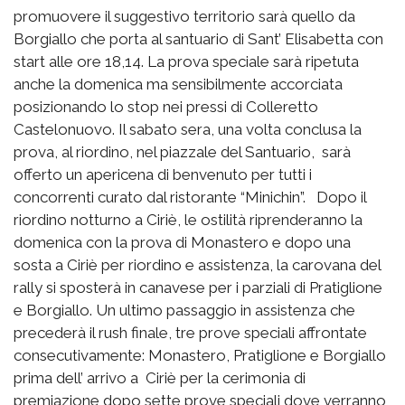
promuovere il suggestivo territorio sarà quello da
Borgiallo che porta al santuario di Sant’ Elisabetta con
start alle ore 18,14. La prova speciale sarà ripetuta
anche la domenica ma sensibilmente accorciata
posizionando lo stop nei pressi di Colleretto
Castelonuovo. Il sabato sera, una volta conclusa la
prova, al riordino, nel piazzale del Santuario, sarà
offerto un apericena di benvenuto per tutti i
concorrenti curato dal ristorante “Minichin”. Dopo il
riordino notturno a Ciriè, le ostilità riprenderanno la
domenica con la prova di Monastero e dopo una
sosta a Ciriè per riordino e assistenza, la carovana del
rally si sposterà in canavese per i parziali di Pratiglione
e Borgiallo. Un ultimo passaggio in assistenza che
precederà il rush finale, tre prove speciali affrontate
consecutivamente: Monastero, Pratiglione e Borgiallo
prima dell’ arrivo a Ciriè per la cerimonia di
premiazione dopo sette prove speciali dove verranno