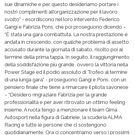
sue dinamiche e per questo desideriamo portare i
nostri complimenti all’organizzazione per il lavoro
svolto” - esordiscono nel loro intervento Federico
Gangi e Fabrizia Pons, che poi proseguono dicendo –
“È stata una gara combattuta. La nostra prestazione è
andata in crescendo, con qualche problema di assetto
accusato durante la giornata di sabato, risolto poi al
termine della prima tappa. In seguito, il raggiungimento
della soddisfazione più grande, ovvero la vittoria nella
Power Stage ed il podio assoluto di Trofeo al termine
di una lunga gara” - proseguono Gangi e Pons, con un
pensiero finale che tiene a rimarcare il pilota savonese
– “Desidero ringraziare Fabrizia per la grande
professionalità e per aver ritrovato un ottimo feeling
insieme. A ruota tengo a menzionare il team Gima
Autosport nella figura di Gabriele, la scuderia ALMA
Racing e tutte le persone che ci sostengono
quotidianamente. Ora ci concentriamo verso i prossimi