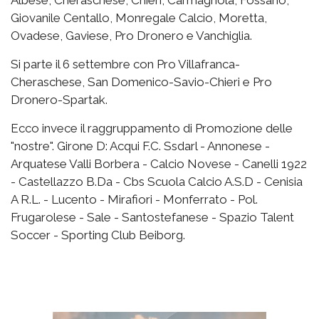
Albese, Cheraschese, Chieri, Carmagnola, Fossano,
Giovanile Centallo, Monregale Calcio, Moretta,
Ovadese, Gaviese, Pro Dronero e Vanchiglia.
Si parte il 6 settembre con Pro Villafranca-
Cheraschese, San Domenico-Savio-Chieri e Pro
Dronero-Spartak.
Ecco invece il raggruppamento di Promozione delle
"nostre". Girone D: Acqui F.C. Ssdarl - Annonese -
Arquatese Valli Borbera - Calcio Novese - Canelli 1922
- Castellazzo B.Da - Cbs Scuola Calcio A.S.D - Cenisia
A R.L. - Lucento - Mirafiori - Monferrato - Pol.
Frugarolese - Sale - Santostefanese - Spazio Talent
Soccer - Sporting Club Beiborg.