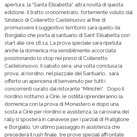
apertura, la “Santa Elisabetta”, altra novità di questa
edizione. Il tratto cronometrato, fortemente voluto dal
Sindaco di Colleretto Castelnuovo al fine di
promuovere il suggestivo territorio sarà quello da
Borgiallo che porta al santuario di Sant’ Elisabetta con
start alle ore 18,14. La prova speciale sarà ripetuta
anche la domenica ma sensibilmente accorciata
posizionando lo stop nei pressi di Colleretto
Castelonuovo. Il sabato sera, una volta conclusa la
prova, al riordino, nel piazzale del Santuario, sarà
offerto un apericena di benvenuto per tutti i
concorrenti curato dal ristorante “Minichin”. Dopo il
riordino notturno a Ciriè, le ostilità riprenderanno la
domenica con la prova di Monastero e dopo una
sosta a Ciriè per riordino e assistenza, la carovana del
rally si sposterà in canavese per i parziali di Pratiglione
e Borgiallo. Un ultimo passaggio in assistenza che
precederà il rush finale, tre prove speciali affrontate