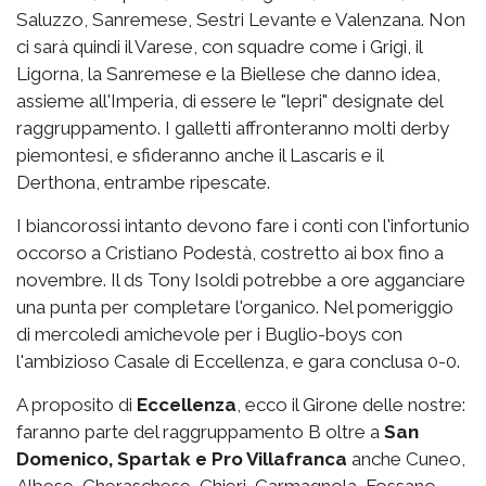
Saluzzo, Sanremese, Sestri Levante e Valenzana. Non
ci sarà quindi il Varese, con squadre come i Grigi, il
Ligorna, la Sanremese e la Biellese che danno idea,
assieme all'Imperia, di essere le "lepri" designate del
raggruppamento. I galletti affronteranno molti derby
piemontesi, e sfideranno anche il Lascaris e il
Derthona, entrambe ripescate.
I biancorossi intanto devono fare i conti con l'infortunio
occorso a Cristiano Podestà, costretto ai box fino a
novembre. Il ds Tony Isoldi potrebbe a ore agganciare
una punta per completare l'organico. Nel pomeriggio
di mercoledì amichevole per i Buglio-boys con
l'ambizioso Casale di Eccellenza, e gara conclusa 0-0.
A proposito di
Eccellenza
, ecco il Girone delle nostre:
faranno parte del raggruppamento B oltre a
San
Domenico, Spartak e Pro Villafranca
anche Cuneo,