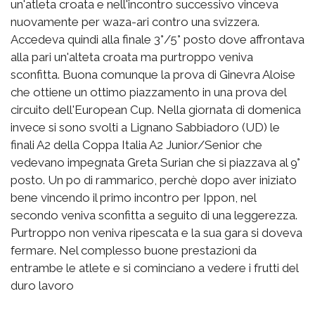
un'atleta croata e nell'incontro successivo vinceva
nuovamente per waza-ari contro una svizzera.
Accedeva quindi alla finale 3°/5° posto dove affrontava
alla pari un'alteta croata ma purtroppo veniva
sconfitta. Buona comunque la prova di Ginevra Aloise
che ottiene un ottimo piazzamento in una prova del
circuito dell'European Cup. Nella giornata di domenica
invece si sono svolti a Lignano Sabbiadoro (UD) le
finali A2 della Coppa Italia A2 Junior/Senior che
vedevano impegnata Greta Surian che si piazzava al 9°
posto. Un po di rammarico, perchè dopo aver iniziato
bene vincendo il primo incontro per Ippon, nel
secondo veniva sconfitta a seguito di una leggerezza.
Purtroppo non veniva ripescata e la sua gara si doveva
fermare. Nel complesso buone prestazioni da
entrambe le atlete e si cominciano a vedere i frutti del
duro lavoro