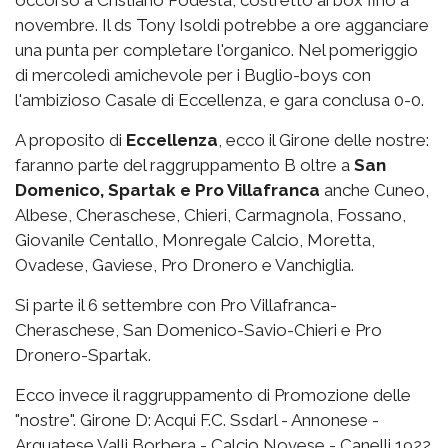
novembre. Il ds Tony Isoldi potrebbe a ore agganciare
una punta per completare l'organico. Nel pomeriggio
di mercoledì amichevole per i Buglio-boys con
l'ambizioso Casale di Eccellenza, e gara conclusa 0-0.
A proposito di
Eccellenza
, ecco il Girone delle nostre:
faranno parte del raggruppamento B oltre a
San
Domenico, Spartak e Pro Villafranca
anche Cuneo,
Albese, Cheraschese, Chieri, Carmagnola, Fossano,
Giovanile Centallo, Monregale Calcio, Moretta,
Ovadese, Gaviese, Pro Dronero e Vanchiglia.
Si parte il 6 settembre con Pro Villafranca-
Cheraschese, San Domenico-Savio-Chieri e Pro
Dronero-Spartak.
Ecco invece il raggruppamento di Promozione delle
"nostre". Girone D: Acqui F.C. Ssdarl - Annonese -
Arquatese Valli Borbera - Calcio Novese - Canelli 1922