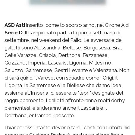
ASD Asti
inserito, come lo scorso anno, nel Girone A di
Serie D
. Il campionato partirà la prima settimana di
settembre, nel weekend del Palio. Le avversarie dei
galletti sono Alessandria, Biellese, Borgosesia, Bra,
Celle Varazze, Chisola, Derthona, Fezzanese,
Gozzano, Imperia, Lascaris, Ligorna, Millesimo,
Saluzzo, Sanremese, Sestri Levante e Valenzana. Non
ci sarà quindi il Varese, con squadre come i Grigi, il
Ligorna, la Sanremese e la Biellese che danno idea,
assieme all'Imperia, di essere le "lepri" designate del
raggruppamento. I galletti affronteranno molti derby
piemontesi, e sfideranno anche il Lascaris e il
Derthona, entrambe ripescate.
I biancorossi intanto devono fare i conti con l'infortunio
occorso a Cristiano Podestà, costretto ai box fino a