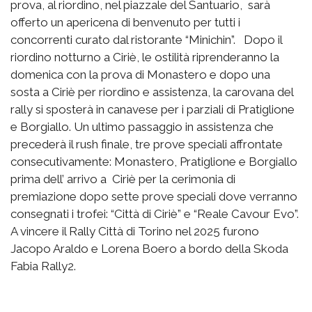
prova, al riordino, nel piazzale del Santuario, sarà
offerto un apericena di benvenuto per tutti i
concorrenti curato dal ristorante “Minichin”. Dopo il
riordino notturno a Ciriè, le ostilità riprenderanno la
domenica con la prova di Monastero e dopo una
sosta a Ciriè per riordino e assistenza, la carovana del
rally si sposterà in canavese per i parziali di Pratiglione
e Borgiallo. Un ultimo passaggio in assistenza che
precederà il rush finale, tre prove speciali affrontate
consecutivamente: Monastero, Pratiglione e Borgiallo
prima dell’ arrivo a Ciriè per la cerimonia di
premiazione dopo sette prove speciali dove verranno
consegnati i trofei: “Città di Ciriè” e “Reale Cavour Evo”.
A vincere il Rally Città di Torino nel 2025 furono
Jacopo Araldo e Lorena Boero a bordo della Skoda
Fabia Rally2.