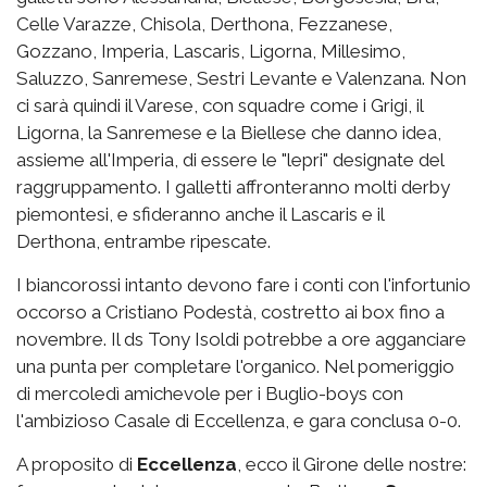
Celle Varazze, Chisola, Derthona, Fezzanese,
Gozzano, Imperia, Lascaris, Ligorna, Millesimo,
Saluzzo, Sanremese, Sestri Levante e Valenzana. Non
ci sarà quindi il Varese, con squadre come i Grigi, il
Ligorna, la Sanremese e la Biellese che danno idea,
assieme all'Imperia, di essere le "lepri" designate del
raggruppamento. I galletti affronteranno molti derby
piemontesi, e sfideranno anche il Lascaris e il
Derthona, entrambe ripescate.
I biancorossi intanto devono fare i conti con l'infortunio
occorso a Cristiano Podestà, costretto ai box fino a
novembre. Il ds Tony Isoldi potrebbe a ore agganciare
una punta per completare l'organico. Nel pomeriggio
di mercoledì amichevole per i Buglio-boys con
l'ambizioso Casale di Eccellenza, e gara conclusa 0-0.
A proposito di
Eccellenza
, ecco il Girone delle nostre: