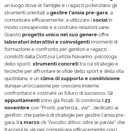
un luogo dove le famiglie e i ragazzi potenziano gli
strumenti orientati a
gestire l'ansia pre-gara
, a
comunicare efficacemente, a utilizzare i
social
in
modo consapevole e a costruire relazioni sane.
Questo
progetto unico nel suo genere
offre
laboratori interattivi e coinvolgenti
(momenti di
formazione e confronto per genitori e ragazzi,
condotti dalla Dott.ssa Letizia Navarino, psicologa
dello sport),
strumenti concreti
tra cui strategie e
tecniche per affrontare le sfide dello sport e della vita
quotidiana, e un
clima di supporto e condivisione
dunque un'occasione per crescere insieme,
confrontarsi e costruire un futuro di successo. Gli
appuntamenti
sono già fissati. Si comincia il
23
novembre
con "Pronti, partenza... via!" , dedicato ai
genitori, che parlerà di strategie per gestire l'ansia pre-
gara. Il
1 marzo
c’è "Ascolto attivo: oltre le parole" che
traccerà le vie per comunicare efficacemente con i