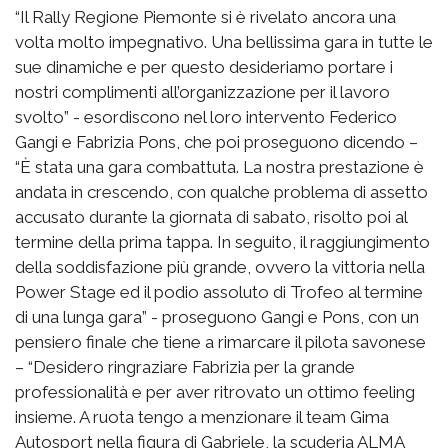
“Il Rally Regione Piemonte si è rivelato ancora una
volta molto impegnativo. Una bellissima gara in tutte le
sue dinamiche e per questo desideriamo portare i
nostri complimenti all’organizzazione per il lavoro
svolto” - esordiscono nel loro intervento Federico
Gangi e Fabrizia Pons, che poi proseguono dicendo –
“È stata una gara combattuta. La nostra prestazione è
andata in crescendo, con qualche problema di assetto
accusato durante la giornata di sabato, risolto poi al
termine della prima tappa. In seguito, il raggiungimento
della soddisfazione più grande, ovvero la vittoria nella
Power Stage ed il podio assoluto di Trofeo al termine
di una lunga gara” - proseguono Gangi e Pons, con un
pensiero finale che tiene a rimarcare il pilota savonese
– “Desidero ringraziare Fabrizia per la grande
professionalità e per aver ritrovato un ottimo feeling
insieme. A ruota tengo a menzionare il team Gima
Autosport nella figura di Gabriele, la scuderia ALMA