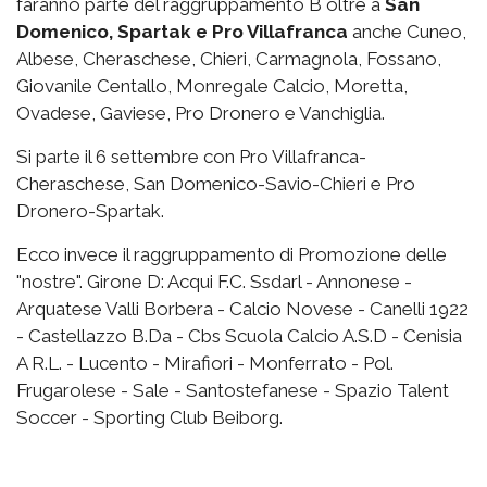
faranno parte del raggruppamento B oltre a
San
Domenico, Spartak e Pro Villafranca
anche Cuneo,
Albese, Cheraschese, Chieri, Carmagnola, Fossano,
Giovanile Centallo, Monregale Calcio, Moretta,
Ovadese, Gaviese, Pro Dronero e Vanchiglia.
Si parte il 6 settembre con Pro Villafranca-
Cheraschese, San Domenico-Savio-Chieri e Pro
Dronero-Spartak.
Ecco invece il raggruppamento di Promozione delle
"nostre". Girone D: Acqui F.C. Ssdarl - Annonese -
Arquatese Valli Borbera - Calcio Novese - Canelli 1922
- Castellazzo B.Da - Cbs Scuola Calcio A.S.D - Cenisia
A R.L. - Lucento - Mirafiori - Monferrato - Pol.
Frugarolese - Sale - Santostefanese - Spazio Talent
Soccer - Sporting Club Beiborg.