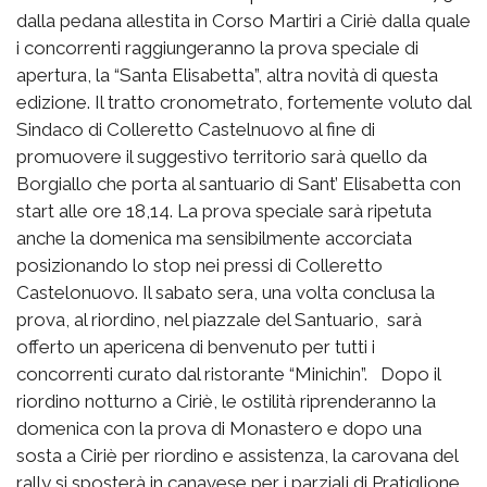
dalla pedana allestita in Corso Martiri a Ciriè dalla quale
i concorrenti raggiungeranno la prova speciale di
apertura, la “Santa Elisabetta”, altra novità di questa
edizione. Il tratto cronometrato, fortemente voluto dal
Sindaco di Colleretto Castelnuovo al fine di
promuovere il suggestivo territorio sarà quello da
Borgiallo che porta al santuario di Sant’ Elisabetta con
start alle ore 18,14. La prova speciale sarà ripetuta
anche la domenica ma sensibilmente accorciata
posizionando lo stop nei pressi di Colleretto
Castelonuovo. Il sabato sera, una volta conclusa la
prova, al riordino, nel piazzale del Santuario, sarà
offerto un apericena di benvenuto per tutti i
concorrenti curato dal ristorante “Minichin”. Dopo il
riordino notturno a Ciriè, le ostilità riprenderanno la
domenica con la prova di Monastero e dopo una
sosta a Ciriè per riordino e assistenza, la carovana del
rally si sposterà in canavese per i parziali di Pratiglione