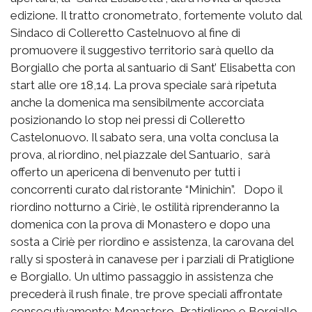
edizione. Il tratto cronometrato, fortemente voluto dal
Sindaco di Colleretto Castelnuovo al fine di
promuovere il suggestivo territorio sarà quello da
Borgiallo che porta al santuario di Sant’ Elisabetta con
start alle ore 18,14. La prova speciale sarà ripetuta
anche la domenica ma sensibilmente accorciata
posizionando lo stop nei pressi di Colleretto
Castelonuovo. Il sabato sera, una volta conclusa la
prova, al riordino, nel piazzale del Santuario, sarà
offerto un apericena di benvenuto per tutti i
concorrenti curato dal ristorante “Minichin”. Dopo il
riordino notturno a Ciriè, le ostilità riprenderanno la
domenica con la prova di Monastero e dopo una
sosta a Ciriè per riordino e assistenza, la carovana del
rally si sposterà in canavese per i parziali di Pratiglione
e Borgiallo. Un ultimo passaggio in assistenza che
precederà il rush finale, tre prove speciali affrontate
consecutivamente: Monastero, Pratiglione e Borgiallo