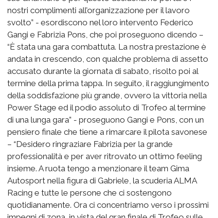
nostri complimenti all’organizzazione per il lavoro
svolto” - esordiscono nel loro intervento Federico
Gangi e Fabrizia Pons, che poi proseguono dicendo –
“È stata una gara combattuta. La nostra prestazione è
andata in crescendo, con qualche problema di assetto
accusato durante la giornata di sabato, risolto poi al
termine della prima tappa. In seguito, il raggiungimento
della soddisfazione più grande, ovvero la vittoria nella
Power Stage ed il podio assoluto di Trofeo al termine
di una lunga gara” - proseguono Gangi e Pons, con un
pensiero finale che tiene a rimarcare il pilota savonese
– “Desidero ringraziare Fabrizia per la grande
professionalità e per aver ritrovato un ottimo feeling
insieme. A ruota tengo a menzionare il team Gima
Autosport nella figura di Gabriele, la scuderia ALMA
Racing e tutte le persone che ci sostengono
quotidianamente. Ora ci concentriamo verso i prossimi
impegni di zona, in vista del gran finale di Trofeo sulle