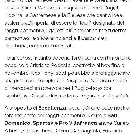
Saluzzo, Sanremese, Sestri Levante e Valenzana. Non
ci sarà quindi il Varese, con squadre come i Grigi, il
Ligorna, la Sanremese e la Biellese che danno idea,
assieme all'Imperia, di essere le "lepri" designate del
raggruppamento. I galletti affronteranno molti derby
piemontesi, e sfideranno anche il Lascaris e il
Derthona, entrambe ripescate.
I biancorossi intanto devono fare i conti con l'infortunio
occorso a Cristiano Podestà, costretto ai box fino a
novembre. Il ds Tony Isoldi potrebbe a ore agganciare
una punta per completare l'organico. Nel pomeriggio
di mercoledì amichevole per i Buglio-boys con
l'ambizioso Casale di Eccellenza, e gara conclusa 0-0.
A proposito di
Eccellenza
, ecco il Girone delle nostre:
faranno parte del raggruppamento B oltre a
San
Domenico, Spartak e Pro Villafranca
anche Cuneo,
Albese, Cheraschese, Chieri, Carmagnola, Fossano,