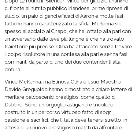
Dopo 12 round il "Silencer" vince per giudizio unanime
di fronte al nutrito pubblico irlandese: prime riprese di
studio, un paio di ganci efficaci di Aaron e molte fasi
tattiche hanno caratterizzato la sfida. McKenna si è
spesso allacciato al Chapo, che ha lottato alla pari con
un avversario dalle leve più lunghe e che ha trovato
traiettorie più precise. Oliha ha attaccato senza trovare
il colpo risolutore in una contesa alla pari e senza fasi
dominanti da parte di uno dei due contendenti alla
cintura.
Vince McKenna, ma Etinosa Oliha e il suo Maestro
Davide Greguoldo hanno dimostrato a chiare lettere di
meritare palcoscenici prestigiosi come quello di
Dublino. Sono un orgoglio astigiano e tricolore,
costruito in un percorso virtuoso fatto di sogni,
passione e sacrifici, che l'Italia deve tenersi stretto, in
attesa di un nuovo prestigioso match da affrontare.