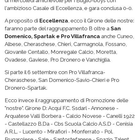
di mercoledì amichevole per i Buglio-boys con
l'ambizioso Casale di Eccellenza, e gara conclusa 0-0.
A proposito di
Eccellenza
, ecco il Girone delle nostre:
faranno parte del raggruppamento B oltre a
San
Domenico, Spartak e Pro Villafranca
anche Cuneo,
Albese, Cheraschese, Chieri, Carmagnola, Fossano,
Giovanile Centallo, Monregale Calcio, Moretta,
Ovadese, Gaviese, Pro Dronero e Vanchiglia.
Si parte il 6 settembre con Pro Villafranca-
Cheraschese, San Domenico-Savio-Chieri e Pro
Dronero-Spartak.
Ecco invece il raggruppamento di Promozione delle
"nostre". Girone D: Acqui F.C. Ssdarl - Annonese -
Arquatese Valli Borbera - Calcio Novese - Canelli 1922
- Castellazzo B.Da - Cbs Scuola Calcio A.S.D - Cenisia
A R.L. - Lucento - Mirafiori - Monferrato - Pol.
Frugarolese - Sale - Santostefanese - Spazio Talent