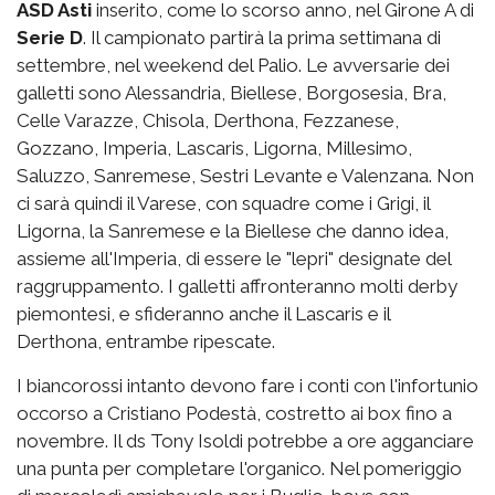
ASD Asti
inserito, come lo scorso anno, nel Girone A di
Serie D
. Il campionato partirà la prima settimana di
settembre, nel weekend del Palio. Le avversarie dei
galletti sono Alessandria, Biellese, Borgosesia, Bra,
Celle Varazze, Chisola, Derthona, Fezzanese,
Gozzano, Imperia, Lascaris, Ligorna, Millesimo,
Saluzzo, Sanremese, Sestri Levante e Valenzana. Non
ci sarà quindi il Varese, con squadre come i Grigi, il
Ligorna, la Sanremese e la Biellese che danno idea,
assieme all'Imperia, di essere le "lepri" designate del
raggruppamento. I galletti affronteranno molti derby
piemontesi, e sfideranno anche il Lascaris e il
Derthona, entrambe ripescate.
I biancorossi intanto devono fare i conti con l'infortunio
occorso a Cristiano Podestà, costretto ai box fino a
novembre. Il ds Tony Isoldi potrebbe a ore agganciare
una punta per completare l'organico. Nel pomeriggio