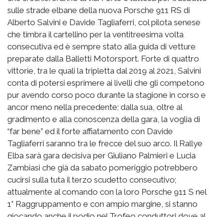
sulle strade elbane della nuova Porsche 911 RS di
Alberto Salvini e Davide Tagliaferri, col pilota senese
che timbra il cartellino per la ventitreesima volta
consecutiva ed è sempre stato alla guida di vetture
preparate dalla Balletti Motorsport. Forte di quattro
vittorie, tra le quali la tripletta dal 2019 al 2021, Salvini
conta di potersi esprimere ai livelli che gli competono
pur avendo corso poco durante la stagione in corso e
ancor meno nella precedente; dalla sua, oltre al
gradimento e alla conoscenza della gara, la voglia di
“far bene” ed il forte affiatamento con Davide
Tagliaferri saranno tra le frecce del suo arco. Il Rallye
Elba sarà gara decisiva per Giuliano Palmieri e Lucia
Zambiasi che già da sabato pomeriggio potrebbero
cucirsi sulla tuta il terzo scudetto consecutivo;
attualmente al comando con la loro Porsche 911 S nel
1° Raggruppamento e con ampio margine, si stanno
giocando anche il podio nel Trofeo conduttori dove al