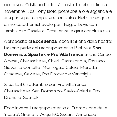
occorso a Cristiano Podestà, costretto ai box fino a
novembre. Il ds Tony Isoldi potrebbe a ore agganciare
una punta per completare l'organico. Nel pomeriggio
di mercoledì amichevole per i Buglio-boys con
l'ambizioso Casale di Eccellenza, e gara conclusa 0-0.
A proposito di
Eccellenza
, ecco il Girone delle nostre:
faranno parte del raggruppamento B oltre a
San
Domenico, Spartak e Pro Villafranca
anche Cuneo,
Albese, Cheraschese, Chieri, Carmagnola, Fossano,
Giovanile Centallo, Monregale Calcio, Moretta,
Ovadese, Gaviese, Pro Dronero e Vanchiglia.
Si parte il 6 settembre con Pro Villafranca-
Cheraschese, San Domenico-Savio-Chieri e Pro
Dronero-Spartak.
Ecco invece il raggruppamento di Promozione delle
"nostre". Girone D: Acqui F.C. Ssdarl - Annonese -