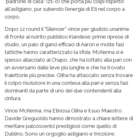
"padrone di casa" (21-0) che porta più colpi rispetto
all'astigiano, pur subendo l'energia di Eti nel corpo a
corpo.
Dopo 12 round il "Silencer" vince per giudizio unanime
di fronte al nutrito pubblico irlandese: prime riprese di
studio, un paio di ganci efficaci di Aaron e molte fasi
tattiche hanno caratterizzato la sfida. McKenna si è
spesso allacciato al Chapo, che ha lottato alla pari con
un avversario dalle leve più lunghe e che ha trovato
traiettorie più precise. Oliha ha attaccato senza trovare
il colpo risolutore in una contesa alla pari e senza fasi
dominanti da parte di uno dei due contendenti alla
cintura.
Vince McKenna, ma Etinosa Oliha e il suo Maestro
Davide Greguoldo hanno dimostrato a chiare lettere di
meritare palcoscenici prestigiosi come quello di
Dublino. Sono un orgoglio astigiano e tricolore,