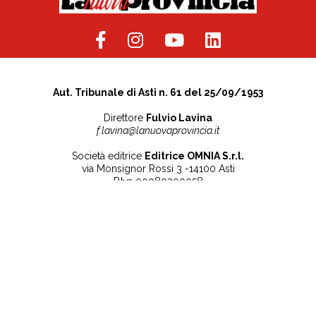
Aut. Tribunale di Asti n. 61 del 25/09/1953
Direttore
Fulvio Lavina
f.lavina@lanuovaprovincia.it
Società editrice
Editrice OMNIA S.r.l.
via Monsignor Rossi 3 -14100 Asti
P.Iva 00080200058
Contatti
Note legali
Tel:
+39 0141 532186
Privacy Policy
info@lanuovaprovincia.it
Cookie Policy
segreteria@lanuovaprovincia.it
Dichiarazione di
sito@lanuovaprovincia.it