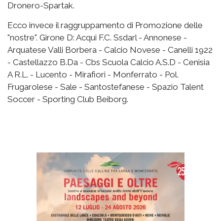
Dronero-Spartak.
Ecco invece il raggruppamento di Promozione delle
"nostre". Girone D: Acqui F.C. Ssdarl - Annonese -
Arquatese Valli Borbera - Calcio Novese - Canelli 1922
- Castellazzo B.Da - Cbs Scuola Calcio A.S.D - Cenisia
A R.L. - Lucento - Mirafiori - Monferrato - Pol.
Frugarolese - Sale - Santostefanese - Spazio Talent
Soccer - Sporting Club Beiborg.