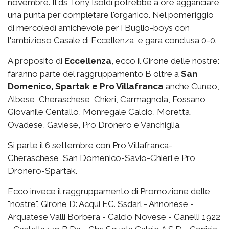
novembre. Il ds Tony Isoldi potrebbe a ore agganciare
una punta per completare l'organico. Nel pomeriggio
di mercoledì amichevole per i Buglio-boys con
l'ambizioso Casale di Eccellenza, e gara conclusa 0-0.
A proposito di
Eccellenza
, ecco il Girone delle nostre:
faranno parte del raggruppamento B oltre a
San
Domenico, Spartak e Pro Villafranca
anche Cuneo,
Albese, Cheraschese, Chieri, Carmagnola, Fossano,
Giovanile Centallo, Monregale Calcio, Moretta,
Ovadese, Gaviese, Pro Dronero e Vanchiglia.
Si parte il 6 settembre con Pro Villafranca-
Cheraschese, San Domenico-Savio-Chieri e Pro
Dronero-Spartak.
Ecco invece il raggruppamento di Promozione delle
"nostre". Girone D: Acqui F.C. Ssdarl - Annonese -
Arquatese Valli Borbera - Calcio Novese - Canelli 1922