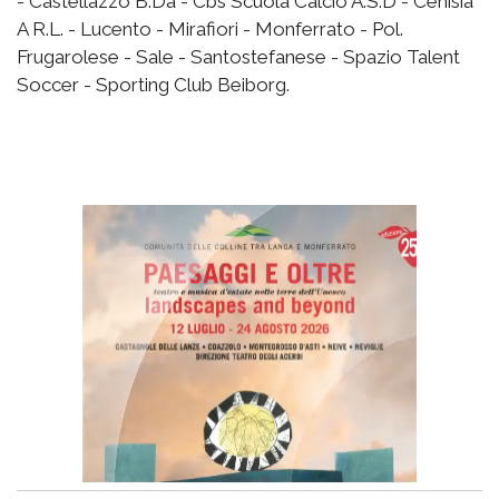
- Castellazzo B.Da - Cbs Scuola Calcio A.S.D - Cenisia
A R.L. - Lucento - Mirafiori - Monferrato - Pol.
Frugarolese - Sale - Santostefanese - Spazio Talent
Soccer - Sporting Club Beiborg.