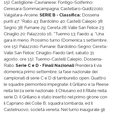
15): Castiglione-Cavrianese; Fontigo-Solferino;
Ceresara-Sommacampagna; Castellaro-Guidizzolo;
Valgatara-Arcene.
SERIE B - Classifica:
Dossena
punti 47; *Rallo 43; Bardolino 40; Castelli Calepio 38;
Segno 38; Fumane 29; Cereta 28; Valle San Felice 23;
Cinaglio 20; Palazzolo 16, *Tuenno 13; Faedo 4. *Una
gara in meno. Prossimo turno (Domenica 1 settembre,
ore 15): Palazzolo-Fumane; Bardolino-Segno; Cereta-
Valle San Felice; Cinaglio-Faedo (ant. sabato 31
agosto, ore 15); Tuenno-Castelli Calepio, Dossena-
Rallo.
Serie C e D - Finali Nazionali
Prenderà il via
domenica primo settembre, la fase nazionale dei
campionati di serie C e D di tamburello open. Quattro
le squadre piemontesi impegnate: il Grillano e la Pieese
nella terza serie nazionale, il Chiusano ed il Rilate nella
serie D. Il Grillano è stato inserito nel primo girone con
il Capriano del Colle B, squadra lombarda, ed il
Castelnuovo, società veneta. Nel turno inaugurale gli