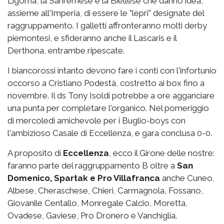
Ligorna, la Sanremese e la Biellese che danno idea,
assieme all'Imperia, di essere le "lepri" designate del
raggruppamento. I galletti affronteranno molti derby
piemontesi, e sfideranno anche il Lascaris e il
Derthona, entrambe ripescate.
I biancorossi intanto devono fare i conti con l'infortunio
occorso a Cristiano Podestà, costretto ai box fino a
novembre. Il ds Tony Isoldi potrebbe a ore agganciare
una punta per completare l'organico. Nel pomeriggio
di mercoledì amichevole per i Buglio-boys con
l'ambizioso Casale di Eccellenza, e gara conclusa 0-0.
A proposito di
Eccellenza
, ecco il Girone delle nostre:
faranno parte del raggruppamento B oltre a
San
Domenico, Spartak e Pro Villafranca
anche Cuneo,
Albese, Cheraschese, Chieri, Carmagnola, Fossano,
Giovanile Centallo, Monregale Calcio, Moretta,
Ovadese, Gaviese, Pro Dronero e Vanchiglia.