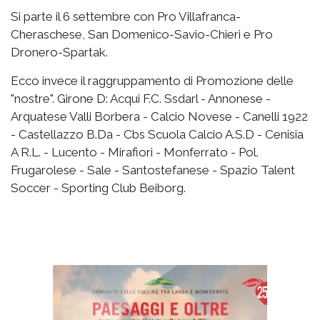
Si parte il 6 settembre con Pro Villafranca-
Cheraschese, San Domenico-Savio-Chieri e Pro
Dronero-Spartak.
Ecco invece il raggruppamento di Promozione delle
"nostre". Girone D: Acqui F.C. Ssdarl - Annonese -
Arquatese Valli Borbera - Calcio Novese - Canelli 1922
- Castellazzo B.Da - Cbs Scuola Calcio A.S.D - Cenisia
A R.L. - Lucento - Mirafiori - Monferrato - Pol.
Frugarolese - Sale - Santostefanese - Spazio Talent
Soccer - Sporting Club Beiborg.