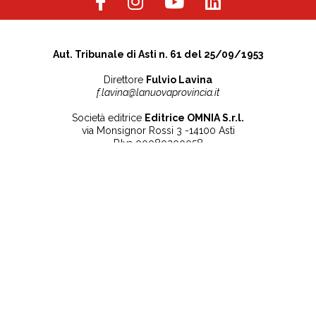
Aut. Tribunale di Asti n. 61 del 25/09/1953
Direttore
Fulvio Lavina
f.lavina@lanuovaprovincia.it
Società editrice
Editrice OMNIA S.r.l.
via Monsignor Rossi 3 -14100 Asti
P.Iva 00080200058
Contatti
Note legali
Tel:
+39 0141 532186
Privacy Policy
info@lanuovaprovincia.it
Cookie Policy
segreteria@lanuovaprovincia.it
Dichiarazione di
sito@lanuovaprovincia.it
accessibilità
Aggiorna le preferenze
sui cookie