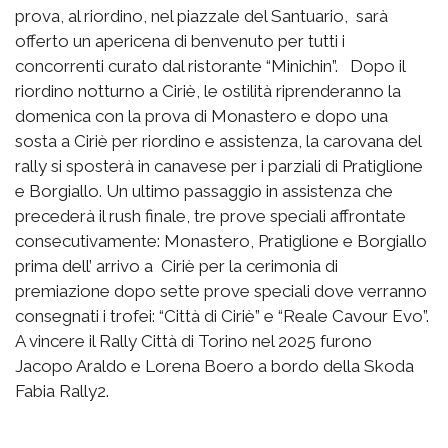
prova, al riordino, nel piazzale del Santuario, sarà
offerto un apericena di benvenuto per tutti i
concorrenti curato dal ristorante “Minichin”. Dopo il
riordino notturno a Ciriè, le ostilità riprenderanno la
domenica con la prova di Monastero e dopo una
sosta a Ciriè per riordino e assistenza, la carovana del
rally si sposterà in canavese per i parziali di Pratiglione
e Borgiallo. Un ultimo passaggio in assistenza che
precederà il rush finale, tre prove speciali affrontate
consecutivamente: Monastero, Pratiglione e Borgiallo
prima dell’ arrivo a Ciriè per la cerimonia di
premiazione dopo sette prove speciali dove verranno
consegnati i trofei: “Città di Ciriè” e “Reale Cavour Evo”.
A vincere il Rally Città di Torino nel 2025 furono
Jacopo Araldo e Lorena Boero a bordo della Skoda
Fabia Rally2.