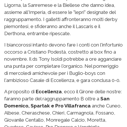
Ligorna, la Sanremese e la Biellese che danno idea,
assieme all'Imperia, di essere le "lepri" designate del
raggruppamento. I galletti affronteranno molti derby
piemontesi, e sfideranno anche il Lascaris e il
Derthona, entrambe ripescate.
I biancorossi intanto devono fare i conti con l'infortunio
occorso a Cristiano Podestà, costretto ai box fino a
novembre. Il ds Tony Isoldi potrebbe a ore agganciare
una punta per completare l'organico. Nel pomeriggio
di mercoledì amichevole per i Buglio-boys con
l'ambizioso Casale di Eccellenza, e gara conclusa 0-0.
A proposito di
Eccellenza
, ecco il Girone delle nostre:
faranno parte del raggruppamento B oltre a
San
Domenico, Spartak e Pro Villafranca
anche Cuneo,
Albese, Cheraschese, Chieri, Carmagnola, Fossano,
Giovanile Centallo, Monregale Calcio, Moretta,