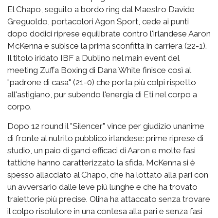
El Chapo, seguito a bordo ring dal Maestro Davide
Greguoldo, portacolori Agon Sport, cede ai punti
dopo dodici riprese equilibrate contro l'irlandese Aaron
McKenna e subisce la prima sconfitta in carriera (22-1).
Il titolo iridato IBF a Dublino nel main event del
meeting Zuffa Boxing di Dana White finisce così al
"padrone di casa" (21-0) che porta più colpi rispetto
all'astigiano, pur subendo l'energia di Eti nel corpo a
corpo.
Dopo 12 round il "Silencer" vince per giudizio unanime
di fronte al nutrito pubblico irlandese: prime riprese di
studio, un paio di ganci efficaci di Aaron e molte fasi
tattiche hanno caratterizzato la sfida. McKenna si è
spesso allacciato al Chapo, che ha lottato alla pari con
un avversario dalle leve più lunghe e che ha trovato
traiettorie più precise. Oliha ha attaccato senza trovare
il colpo risolutore in una contesa alla pari e senza fasi