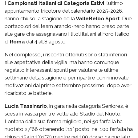
I
Campionati Italiani di Categoria Estivi
, l’ultimo
appuntamento tricolore del calendario 2025-2026,
hanno chiuso la stagione della
ValleBelbo Sport
. Due
portacolori del team arancio-nero hanno preso parte
alle gare che assegnavano i titoli italiani al Foro Italico
di
Roma
dal 4 all’8 agosto.
Nel complesso, i riscontri ottenuti sono stati inferiori
alle aspettative della vigilia, ma hanno comunque
regalato interessanti spunti per valutare le ultime
settimane della stagione e per ripartire con rinnovate
motivazioni dal primo settembre prossimo, dopo aver
ricaricato le batterie.
Lucia Tassinario
, in gara nella categoria Seniores, è
scesa in vasca per tre volte allo Stadio del Nuoto.
Lontana dalla sua forma migliore, nei 50 farfalla ha
nuotato 27”66 ottenendo l’11° posto, nei 100 farfalla ha
chiuso 15a in 1’01”70 mentre nei 100 dorso ha nuotato