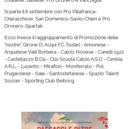
Ovadese, Gaviese, Pro Dronero e Vanchiglia.
Si parte il 6 settembre con Pro Villafranca-
Cheraschese, San Domenico-Savio-Chieri e Pro
Dronero-Spartak.
Ecco invece il raggruppamento di Promozione delle
"nostre". Girone D: Acqui F.C. Ssdarl - Annonese -
Arquatese Valli Borbera - Calcio Novese - Canelli 1922
- Castellazzo B.Da - Cbs Scuola Calcio A.S.D - Cenisia
A R.L. - Lucento - Mirafiori - Monferrato - Pol.
Frugarolese - Sale - Santostefanese - Spazio Talent
Soccer - Sporting Club Beiborg.