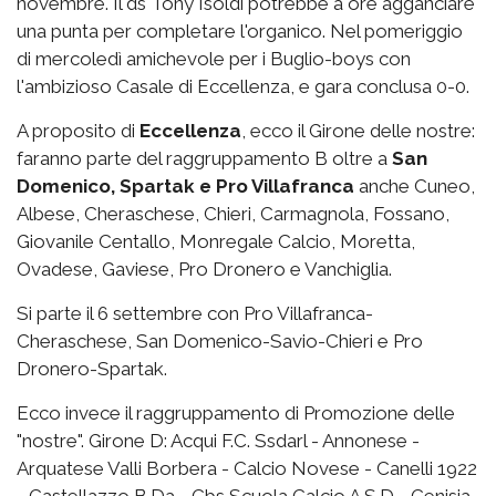
novembre. Il ds Tony Isoldi potrebbe a ore agganciare
una punta per completare l'organico. Nel pomeriggio
di mercoledì amichevole per i Buglio-boys con
l'ambizioso Casale di Eccellenza, e gara conclusa 0-0.
A proposito di
Eccellenza
, ecco il Girone delle nostre:
faranno parte del raggruppamento B oltre a
San
Domenico, Spartak e Pro Villafranca
anche Cuneo,
Albese, Cheraschese, Chieri, Carmagnola, Fossano,
Giovanile Centallo, Monregale Calcio, Moretta,
Ovadese, Gaviese, Pro Dronero e Vanchiglia.
Si parte il 6 settembre con Pro Villafranca-
Cheraschese, San Domenico-Savio-Chieri e Pro
Dronero-Spartak.
Ecco invece il raggruppamento di Promozione delle
"nostre". Girone D: Acqui F.C. Ssdarl - Annonese -
Arquatese Valli Borbera - Calcio Novese - Canelli 1922
- Castellazzo B.Da - Cbs Scuola Calcio A.S.D - Cenisia