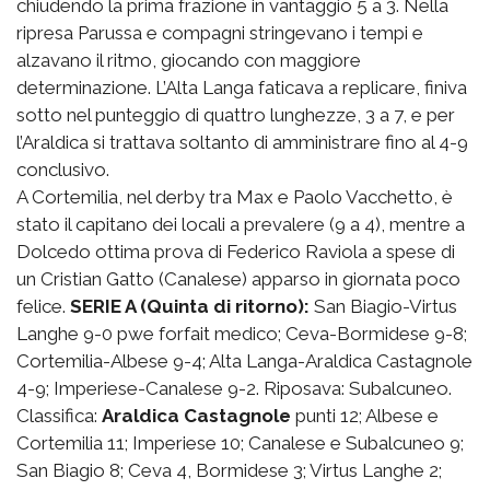
chiudendo la prima frazione in vantaggio 5 a 3. Nella
ripresa Parussa e compagni stringevano i tempi e
alzavano il ritmo, giocando con maggiore
determinazione. L’Alta Langa faticava a replicare, finiva
sotto nel punteggio di quattro lunghezze, 3 a 7, e per
l’Araldica si trattava soltanto di amministrare fino al 4-9
conclusivo.
A Cortemilia, nel derby tra Max e Paolo Vacchetto, è
stato il capitano dei locali a prevalere (9 a 4), mentre a
Dolcedo ottima prova di Federico Raviola a spese di
un Cristian Gatto (Canalese) apparso in giornata poco
felice.
SERIE A (Quinta di ritorno):
San Biagio-Virtus
Langhe 9-0 pwe forfait medico; Ceva-Bormidese 9-8;
Cortemilia-Albese 9-4; Alta Langa-Araldica Castagnole
4-9; Imperiese-Canalese 9-2. Riposava: Subalcuneo.
Classifica:
Araldica Castagnole
punti 12; Albese e
Cortemilia 11; Imperiese 10; Canalese e Subalcuneo 9;
San Biagio 8; Ceva 4, Bormidese 3; Virtus Langhe 2;