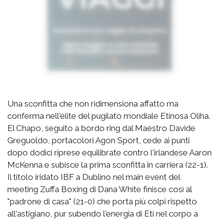
Una sconfitta che non ridimensiona affatto ma
conferma nell'élite del pugilato mondiale Etinosa Oliha.
El Chapo, seguito a bordo ring dal Maestro Davide
Greguoldo, portacolori Agon Sport, cede ai punti
dopo dodici riprese equilibrate contro l'irlandese Aaron
McKenna e subisce la prima sconfitta in carriera (22-1).
Il titolo iridato IBF a Dublino nel main event del
meeting Zuffa Boxing di Dana White finisce così al
"padrone di casa" (21-0) che porta più colpi rispetto
all'astigiano, pur subendo l'energia di Eti nel corpo a