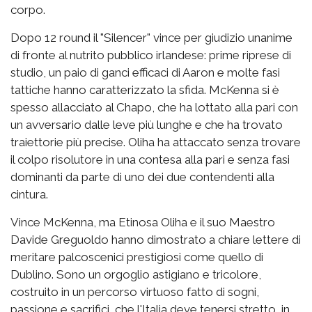
corpo.
Dopo 12 round il "Silencer" vince per giudizio unanime
di fronte al nutrito pubblico irlandese: prime riprese di
studio, un paio di ganci efficaci di Aaron e molte fasi
tattiche hanno caratterizzato la sfida. McKenna si è
spesso allacciato al Chapo, che ha lottato alla pari con
un avversario dalle leve più lunghe e che ha trovato
traiettorie più precise. Oliha ha attaccato senza trovare
il colpo risolutore in una contesa alla pari e senza fasi
dominanti da parte di uno dei due contendenti alla
cintura.
Vince McKenna, ma Etinosa Oliha e il suo Maestro
Davide Greguoldo hanno dimostrato a chiare lettere di
meritare palcoscenici prestigiosi come quello di
Dublino. Sono un orgoglio astigiano e tricolore,
costruito in un percorso virtuoso fatto di sogni,
passione e sacrifici, che l'Italia deve tenersi stretto, in