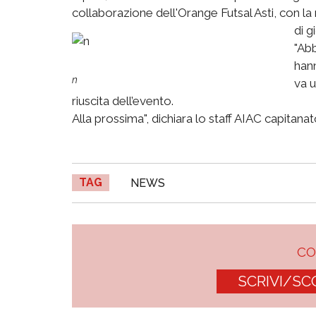
collaborazione dell'Orange Futsal Asti, con la
di g
"Ab
hann
n
va u
riuscita dell’evento.
Alla prossima", dichiara lo staff AIAC capita
TAG
NEWS
C
SCRIVI/SC