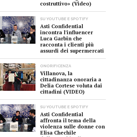
costruttivo» (Video)
SU YOUTUBE E SPOTIFY
Asti Confidential
incontra l'influencer
Luca Garbin che
racconta i clienti più
assurdi dei supermercati
ONORIFICENZA
Villanova, la
cittadinanza onoraria a
Delia Cortese voluta dai
cittadini (VIDEO)
SU YOUTUBE E SPOTIFY
Asti Confidential
affronta il tema della
violenza sulle donne con
Elisa Chechile