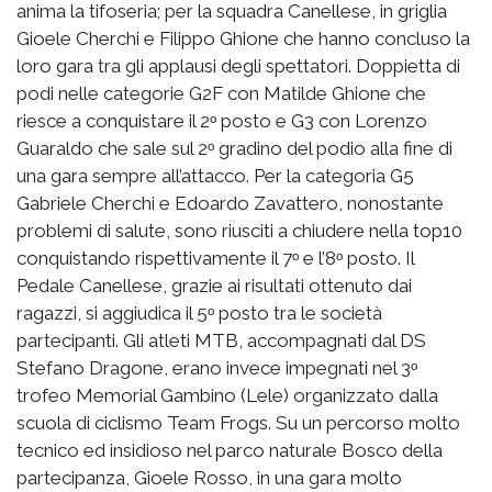
anima la tifoseria; per la squadra Canellese, in griglia
Gioele Cherchi e Filippo Ghione che hanno concluso la
loro gara tra gli applausi degli spettatori. Doppietta di
podi nelle categorie G2F con Matilde Ghione che
riesce a conquistare il 2ᵒ posto e G3 con Lorenzo
Guaraldo che sale sul 2ᵒ gradino del podio alla fine di
una gara sempre all’attacco. Per la categoria G5
Gabriele Cherchi e Edoardo Zavattero, nonostante
problemi di salute, sono riusciti a chiudere nella top10
conquistando rispettivamente il 7ᵒ e l’8ᵒ posto. Il
Pedale Canellese, grazie ai risultati ottenuto dai
ragazzi, si aggiudica il 5ᵒ posto tra le società
partecipanti. Gli atleti MTB, accompagnati dal DS
Stefano Dragone, erano invece impegnati nel 3ᵒ
trofeo Memorial Gambino (Lele) organizzato dalla
scuola di ciclismo Team Frogs. Su un percorso molto
tecnico ed insidioso nel parco naturale Bosco della
partecipanza, Gioele Rosso, in una gara molto