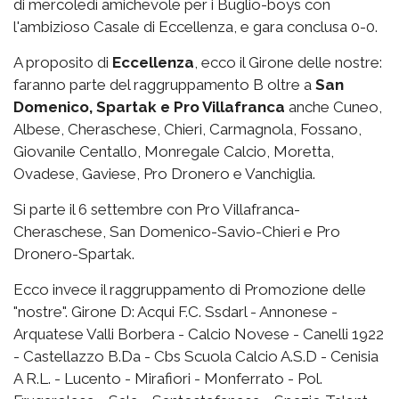
di mercoledì amichevole per i Buglio-boys con
l'ambizioso Casale di Eccellenza, e gara conclusa 0-0.
A proposito di
Eccellenza
, ecco il Girone delle nostre:
faranno parte del raggruppamento B oltre a
San
Domenico, Spartak e Pro Villafranca
anche Cuneo,
Albese, Cheraschese, Chieri, Carmagnola, Fossano,
Giovanile Centallo, Monregale Calcio, Moretta,
Ovadese, Gaviese, Pro Dronero e Vanchiglia.
Si parte il 6 settembre con Pro Villafranca-
Cheraschese, San Domenico-Savio-Chieri e Pro
Dronero-Spartak.
Ecco invece il raggruppamento di Promozione delle
"nostre". Girone D: Acqui F.C. Ssdarl - Annonese -
Arquatese Valli Borbera - Calcio Novese - Canelli 1922
- Castellazzo B.Da - Cbs Scuola Calcio A.S.D - Cenisia
A R.L. - Lucento - Mirafiori - Monferrato - Pol.