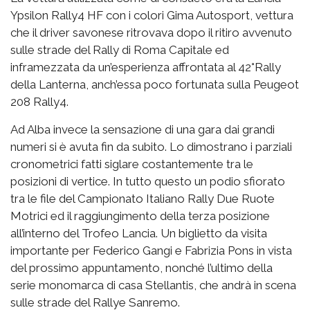
Ypsilon Rally4 HF con i colori Gima Autosport, vettura
che il driver savonese ritrovava dopo il ritiro avvenuto
sulle strade del Rally di Roma Capitale ed
inframezzata da un’esperienza affrontata al 42°Rally
della Lanterna, anch’essa poco fortunata sulla Peugeot
208 Rally4.
Ad Alba invece la sensazione di una gara dai grandi
numeri si è avuta fin da subito. Lo dimostrano i parziali
cronometrici fatti siglare costantemente tra le
posizioni di vertice. In tutto questo un podio sfiorato
tra le file del Campionato Italiano Rally Due Ruote
Motrici ed il raggiungimento della terza posizione
all’interno del Trofeo Lancia. Un biglietto da visita
importante per Federico Gangi e Fabrizia Pons in vista
del prossimo appuntamento, nonché l’ultimo della
serie monomarca di casa Stellantis, che andrà in scena
sulle strade del Rallye Sanremo.