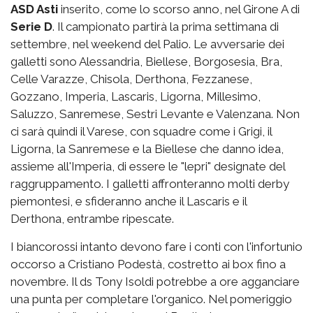
ASD Asti
inserito, come lo scorso anno, nel Girone A di
Serie D
. Il campionato partirà la prima settimana di
settembre, nel weekend del Palio. Le avversarie dei
galletti sono Alessandria, Biellese, Borgosesia, Bra,
Celle Varazze, Chisola, Derthona, Fezzanese,
Gozzano, Imperia, Lascaris, Ligorna, Millesimo,
Saluzzo, Sanremese, Sestri Levante e Valenzana. Non
ci sarà quindi il Varese, con squadre come i Grigi, il
Ligorna, la Sanremese e la Biellese che danno idea,
assieme all'Imperia, di essere le "lepri" designate del
raggruppamento. I galletti affronteranno molti derby
piemontesi, e sfideranno anche il Lascaris e il
Derthona, entrambe ripescate.
I biancorossi intanto devono fare i conti con l'infortunio
occorso a Cristiano Podestà, costretto ai box fino a
novembre. Il ds Tony Isoldi potrebbe a ore agganciare
una punta per completare l'organico. Nel pomeriggio