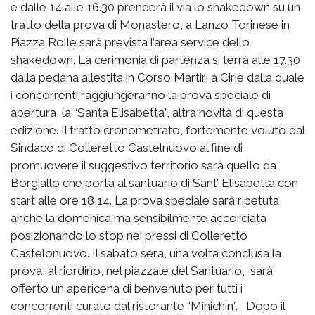
e dalle 14 alle 16.30 prenderà il via lo shakedown su un
tratto della prova di Monastero, a Lanzo Torinese in
Piazza Rolle sarà prevista l’area service dello
shakedown. La cerimonia di partenza si terrà alle 17.30
dalla pedana allestita in Corso Martiri a Ciriè dalla quale
i concorrenti raggiungeranno la prova speciale di
apertura, la “Santa Elisabetta”, altra novità di questa
edizione. Il tratto cronometrato, fortemente voluto dal
Sindaco di Colleretto Castelnuovo al fine di
promuovere il suggestivo territorio sarà quello da
Borgiallo che porta al santuario di Sant’ Elisabetta con
start alle ore 18,14. La prova speciale sarà ripetuta
anche la domenica ma sensibilmente accorciata
posizionando lo stop nei pressi di Colleretto
Castelonuovo. Il sabato sera, una volta conclusa la
prova, al riordino, nel piazzale del Santuario, sarà
offerto un apericena di benvenuto per tutti i
concorrenti curato dal ristorante “Minichin”. Dopo il