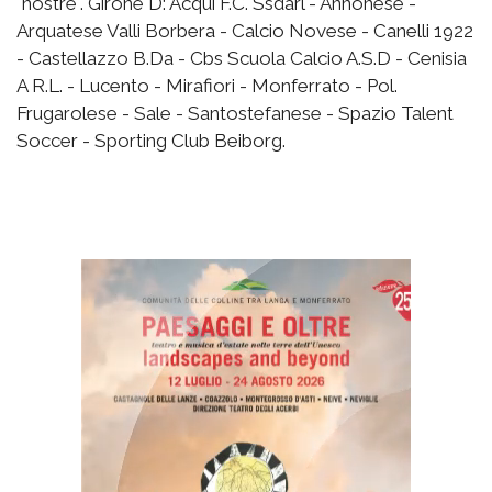
"nostre". Girone D: Acqui F.C. Ssdarl - Annonese -
Arquatese Valli Borbera - Calcio Novese - Canelli 1922
- Castellazzo B.Da - Cbs Scuola Calcio A.S.D - Cenisia
A R.L. - Lucento - Mirafiori - Monferrato - Pol.
Frugarolese - Sale - Santostefanese - Spazio Talent
Soccer - Sporting Club Beiborg.