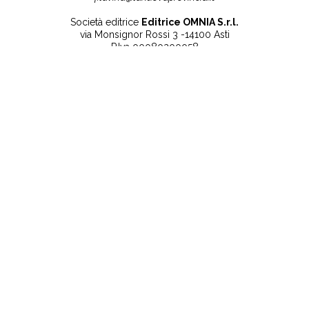
Società editrice
Editrice OMNIA S.r.l.
via Monsignor Rossi 3 -14100 Asti
P.Iva 00080200058
Contatti
Note legali
Tel:
+39 0141 532186
Privacy Policy
info@lanuovaprovincia.it
Cookie Policy
segreteria@lanuovaprovincia.it
Dichiarazione di
sito@lanuovaprovincia.it
accessibilità
Aggiorna le preferenze
sui cookie
RSS
CONTATTI
NECROLOGIE
ULTIME NOTIZIE