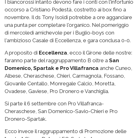
I biancorossi intanto devono fare i conti con l'infortunio
occorso a Cristiano Podestà, costretto ai box fino a
novembre. Il ds Tony Isoldi potrebbe a ore agganciare
una punta per completare l'organico. Nel pomeriggio
di mercoledì amichevole per i Buglio-boys con
l'ambizioso Casale di Eccellenza, e gara conclusa 0-0.
A proposito di
Eccellenza
, ecco il Girone delle nostre:
faranno parte del raggruppamento B oltre a
San
Domenico, Spartak e Pro Villafranca
anche Cuneo,
Albese, Cheraschese, Chieri, Carmagnola, Fossano,
Giovanile Centallo, Monregale Calcio, Moretta,
Ovadese, Gaviese, Pro Dronero e Vanchiglia.
Si parte il 6 settembre con Pro Villafranca-
Cheraschese, San Domenico-Savio-Chieri e Pro
Dronero-Spartak.
Ecco invece il raggruppamento di Promozione delle