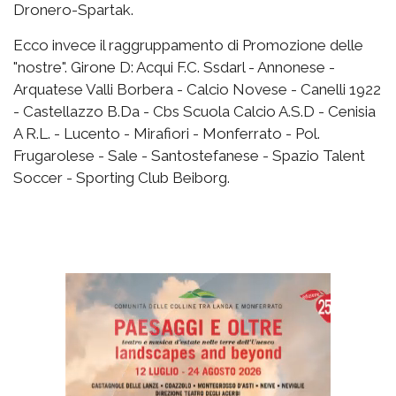
Dronero-Spartak.
Ecco invece il raggruppamento di Promozione delle
"nostre". Girone D: Acqui F.C. Ssdarl - Annonese -
Arquatese Valli Borbera - Calcio Novese - Canelli 1922
- Castellazzo B.Da - Cbs Scuola Calcio A.S.D - Cenisia
A R.L. - Lucento - Mirafiori - Monferrato - Pol.
Frugarolese - Sale - Santostefanese - Spazio Talent
Soccer - Sporting Club Beiborg.