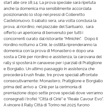
start alle ore 18,14. La prova speciale sarà ripetuta
anche la domenica ma sensibilmente accorciata
posizionando lo stop nei pressi di Colleretto
Castelonuovo. Il sabato sera, una volta conclusa la
prova, al riordino, nel piazzale del Santuario, sarà
offerto un apericena di benvenuto per tutti i
concorrenti curato dal ristorante “Minichin”. Dopo il
riordino notturno a Ciriè, le ostilità riprenderanno la
domenica con la prova di Monastero e dopo una
sosta a Ciriè per riordino e assistenza, la carovana del
rally si sposterà in canavese per i parziali di Pratiglione
e Borgiallo. Un ultimo passaggio in assistenza che
precederà il rush finale, tre prove speciali affrontate
consecutivamente: Monastero, Pratiglione e Borgiallo
prima dell’ arrivo a Ciriè per la cerimonia di
premiazione dopo sette prove speciali dove verranno
consegnati i trofei: “Città di Ciriè” e “Reale Cavour Evo”.
A vincere il Rally Città di Torino nel 2025 furono