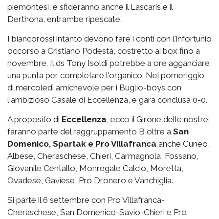
piemontesi, e sfideranno anche il Lascaris e il
Derthona, entrambe ripescate.
I biancorossi intanto devono fare i conti con l'infortunio
occorso a Cristiano Podestà, costretto ai box fino a
novembre. Il ds Tony Isoldi potrebbe a ore agganciare
una punta per completare l'organico. Nel pomeriggio
di mercoledì amichevole per i Buglio-boys con
l'ambizioso Casale di Eccellenza, e gara conclusa 0-0.
A proposito di
Eccellenza
, ecco il Girone delle nostre:
faranno parte del raggruppamento B oltre a
San
Domenico, Spartak e Pro Villafranca
anche Cuneo,
Albese, Cheraschese, Chieri, Carmagnola, Fossano,
Giovanile Centallo, Monregale Calcio, Moretta,
Ovadese, Gaviese, Pro Dronero e Vanchiglia.
Si parte il 6 settembre con Pro Villafranca-
Cheraschese, San Domenico-Savio-Chieri e Pro