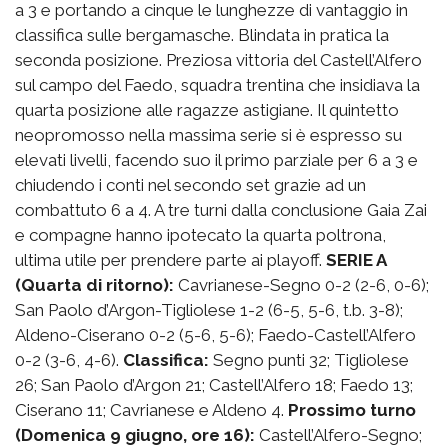
a 3 e portando a cinque le lunghezze di vantaggio in
classifica sulle bergamasche. Blindata in pratica la
seconda posizione. Preziosa vittoria del Castell’Alfero
sul campo del Faedo, squadra trentina che insidiava la
quarta posizione alle ragazze astigiane. Il quintetto
neopromosso nella massima serie si è espresso su
elevati livelli, facendo suo il primo parziale per 6 a 3 e
chiudendo i conti nel secondo set grazie ad un
combattuto 6 a 4. A tre turni dalla conclusione Gaia Zai
e compagne hanno ipotecato la quarta poltrona,
ultima utile per prendere parte ai playoff.
SERIE A
(Quarta di ritorno):
Cavrianese-Segno 0-2 (2-6, 0-6);
San Paolo d’Argon-Tigliolese 1-2 (6-5, 5-6, t.b. 3-8);
Aldeno-Ciserano 0-2 (5-6, 5-6); Faedo-Castell’Alfero
0-2 (3-6, 4-6).
Classifica:
Segno punti 32; Tigliolese
26; San Paolo d’Argon 21; Castell’Alfero 18; Faedo 13;
Ciserano 11; Cavrianese e Aldeno 4.
Prossimo turno
(Domenica 9 giugno, ore 16):
Castell’Alfero-Segno;