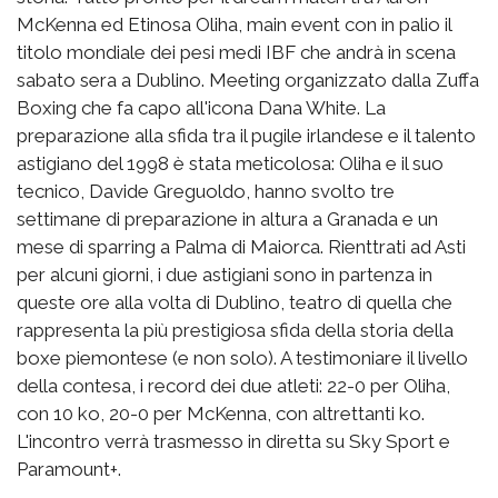
McKenna ed Etinosa Oliha, main event con in palio il
titolo mondiale dei pesi medi IBF che andrà in scena
sabato sera a Dublino. Meeting organizzato dalla Zuffa
Boxing che fa capo all'icona Dana White. La
preparazione alla sfida tra il pugile irlandese e il talento
astigiano del 1998 è stata meticolosa: Oliha e il suo
tecnico, Davide Greguoldo, hanno svolto tre
settimane di preparazione in altura a Granada e un
mese di sparring a Palma di Maiorca. Rienttrati ad Asti
per alcuni giorni, i due astigiani sono in partenza in
queste ore alla volta di Dublino, teatro di quella che
rappresenta la più prestigiosa sfida della storia della
boxe piemontese (e non solo). A testimoniare il livello
della contesa, i record dei due atleti: 22-0 per Oliha,
con 10 ko, 20-0 per McKenna, con altrettanti ko.
L'incontro verrà trasmesso in diretta su Sky Sport e
Paramount+.