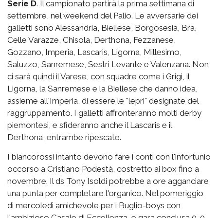
Serie D
. Il campionato partirà la prima settimana di
settembre, nel weekend del Palio. Le avversarie dei
galletti sono Alessandria, Biellese, Borgosesia, Bra,
Celle Varazze, Chisola, Derthona, Fezzanese,
Gozzano, Imperia, Lascaris, Ligorna, Millesimo,
Saluzzo, Sanremese, Sestri Levante e Valenzana. Non
ci sarà quindi il Varese, con squadre come i Grigi, il
Ligorna, la Sanremese e la Biellese che danno idea,
assieme all'Imperia, di essere le "lepri" designate del
raggruppamento. I galletti affronteranno molti derby
piemontesi, e sfideranno anche il Lascaris e il
Derthona, entrambe ripescate.
I biancorossi intanto devono fare i conti con l'infortunio
occorso a Cristiano Podestà, costretto ai box fino a
novembre. Il ds Tony Isoldi potrebbe a ore agganciare
una punta per completare l'organico. Nel pomeriggio
di mercoledì amichevole per i Buglio-boys con
l'ambizioso Casale di Eccellenza, e gara conclusa 0-0.