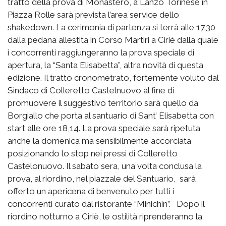
tratto della prova di Monastero, a Lanzo Torinese in
Piazza Rolle sarà prevista l’area service dello
shakedown. La cerimonia di partenza si terrà alle 17.30
dalla pedana allestita in Corso Martiri a Ciriè dalla quale
i concorrenti raggiungeranno la prova speciale di
apertura, la “Santa Elisabetta”, altra novità di questa
edizione. Il tratto cronometrato, fortemente voluto dal
Sindaco di Colleretto Castelnuovo al fine di
promuovere il suggestivo territorio sarà quello da
Borgiallo che porta al santuario di Sant’ Elisabetta con
start alle ore 18,14. La prova speciale sarà ripetuta
anche la domenica ma sensibilmente accorciata
posizionando lo stop nei pressi di Colleretto
Castelonuovo. Il sabato sera, una volta conclusa la
prova, al riordino, nel piazzale del Santuario, sarà
offerto un apericena di benvenuto per tutti i
concorrenti curato dal ristorante “Minichin”. Dopo il
riordino notturno a Ciriè, le ostilità riprenderanno la