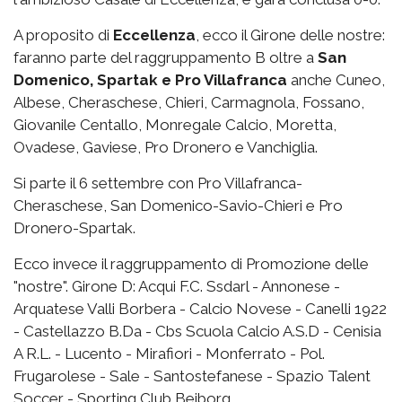
A proposito di
Eccellenza
, ecco il Girone delle nostre:
faranno parte del raggruppamento B oltre a
San
Domenico, Spartak e Pro Villafranca
anche Cuneo,
Albese, Cheraschese, Chieri, Carmagnola, Fossano,
Giovanile Centallo, Monregale Calcio, Moretta,
Ovadese, Gaviese, Pro Dronero e Vanchiglia.
Si parte il 6 settembre con Pro Villafranca-
Cheraschese, San Domenico-Savio-Chieri e Pro
Dronero-Spartak.
Ecco invece il raggruppamento di Promozione delle
"nostre". Girone D: Acqui F.C. Ssdarl - Annonese -
Arquatese Valli Borbera - Calcio Novese - Canelli 1922
- Castellazzo B.Da - Cbs Scuola Calcio A.S.D - Cenisia
A R.L. - Lucento - Mirafiori - Monferrato - Pol.
Frugarolese - Sale - Santostefanese - Spazio Talent
Soccer - Sporting Club Beiborg.