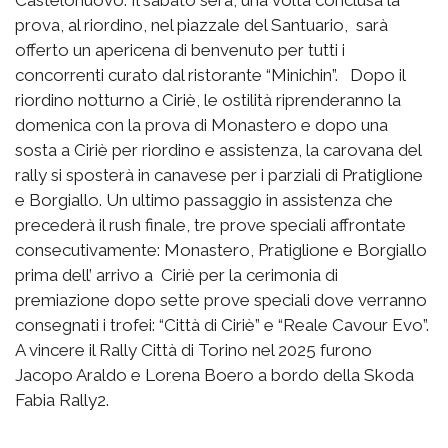
Castelonuovo. Il sabato sera, una volta conclusa la
prova, al riordino, nel piazzale del Santuario, sarà
offerto un apericena di benvenuto per tutti i
concorrenti curato dal ristorante “Minichin”. Dopo il
riordino notturno a Ciriè, le ostilità riprenderanno la
domenica con la prova di Monastero e dopo una
sosta a Ciriè per riordino e assistenza, la carovana del
rally si sposterà in canavese per i parziali di Pratiglione
e Borgiallo. Un ultimo passaggio in assistenza che
precederà il rush finale, tre prove speciali affrontate
consecutivamente: Monastero, Pratiglione e Borgiallo
prima dell’ arrivo a Ciriè per la cerimonia di
premiazione dopo sette prove speciali dove verranno
consegnati i trofei: “Città di Ciriè” e “Reale Cavour Evo”.
A vincere il Rally Città di Torino nel 2025 furono
Jacopo Araldo e Lorena Boero a bordo della Skoda
Fabia Rally2.