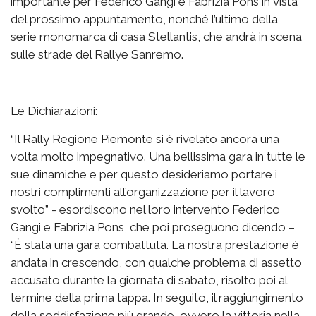
importante per Federico Gangi e Fabrizia Pons in vista
del prossimo appuntamento, nonché l’ultimo della
serie monomarca di casa Stellantis, che andrà in scena
sulle strade del Rallye Sanremo.
Le Dichiarazioni:
“Il Rally Regione Piemonte si è rivelato ancora una
volta molto impegnativo. Una bellissima gara in tutte le
sue dinamiche e per questo desideriamo portare i
nostri complimenti all’organizzazione per il lavoro
svolto” - esordiscono nel loro intervento Federico
Gangi e Fabrizia Pons, che poi proseguono dicendo –
“È stata una gara combattuta. La nostra prestazione è
andata in crescendo, con qualche problema di assetto
accusato durante la giornata di sabato, risolto poi al
termine della prima tappa. In seguito, il raggiungimento
della soddisfazione più grande, ovvero la vittoria nella