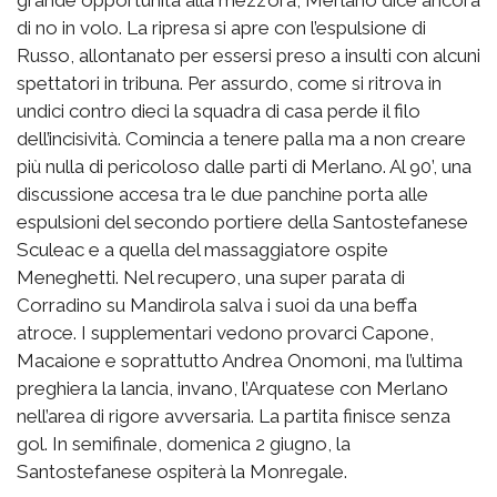
di no in volo. La ripresa si apre con l’espulsione di
Russo, allontanato per essersi preso a insulti con alcuni
spettatori in tribuna. Per assurdo, come si ritrova in
undici contro dieci la squadra di casa perde il filo
dell’incisività. Comincia a tenere palla ma a non creare
più nulla di pericoloso dalle parti di Merlano. Al 90’, una
discussione accesa tra le due panchine porta alle
espulsioni del secondo portiere della Santostefanese
Sculeac e a quella del massaggiatore ospite
Meneghetti. Nel recupero, una super parata di
Corradino su Mandirola salva i suoi da una beffa
atroce. I supplementari vedono provarci Capone,
Macaione e soprattutto Andrea Onomoni, ma l’ultima
preghiera la lancia, invano, l’Arquatese con Merlano
nell’area di rigore avversaria. La partita finisce senza
gol. In semifinale, domenica 2 giugno, la
Santostefanese ospiterà la Monregale.