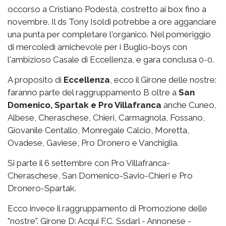
occorso a Cristiano Podestà, costretto ai box fino a
novembre. Il ds Tony Isoldi potrebbe a ore agganciare
una punta per completare l'organico. Nel pomeriggio
di mercoledì amichevole per i Buglio-boys con
l'ambizioso Casale di Eccellenza, e gara conclusa 0-0.
A proposito di
Eccellenza
, ecco il Girone delle nostre:
faranno parte del raggruppamento B oltre a
San
Domenico, Spartak e Pro Villafranca
anche Cuneo,
Albese, Cheraschese, Chieri, Carmagnola, Fossano,
Giovanile Centallo, Monregale Calcio, Moretta,
Ovadese, Gaviese, Pro Dronero e Vanchiglia.
Si parte il 6 settembre con Pro Villafranca-
Cheraschese, San Domenico-Savio-Chieri e Pro
Dronero-Spartak.
Ecco invece il raggruppamento di Promozione delle
"nostre". Girone D: Acqui F.C. Ssdarl - Annonese -