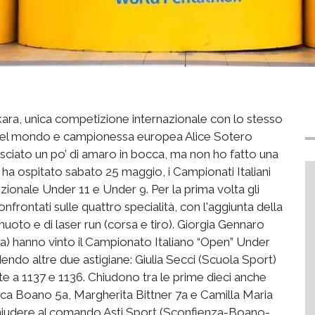
kara, unica competizione internazionale con lo stesso
 del mondo e campionessa europea Alice Sotero
 lasciato un po’ di amaro in bocca, ma non ho fatto una
a ospitato sabato 25 maggio, i Campionati Italiani
onale Under 11 e Under 9. Per la prima volta gli
nfrontati sulle quattro specialità, con l'aggiunta della
i nuoto e di laser run (corsa e tiro). Giorgia Gennaro
) hanno vinto il Campionato Italiano “Open” Under
dendo altre due astigiane: Giulia Secci (Scuola Sport)
te a 1137 e 1136. Chiudono tra le prime dieci anche
cesca Boano 5a, Margherita Bittner 7a e Camilla Maria
chiudere al comando Asti Sport (Sconfienza-Boano-