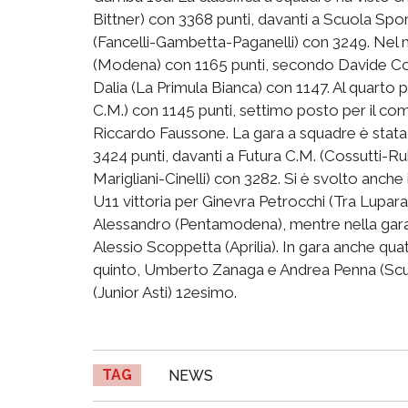
Bittner) con 3368 punti, davanti a Scuola S
(Fancelli-Gambetta-Paganelli) con 3249. Nel 
(Modena) con 1165 punti, secondo Davide Cort
Dalia (La Primula Bianca) con 1147. Al quarto po
C.M.) con 1145 punti, settimo posto per il co
Riccardo Faussone. La gara a squadre è stata 
3424 punti, davanti a Futura C.M. (Cossutti
Marigliani-Cinelli) con 3282. Si è svolto anch
U11 vittoria per Ginevra Petrocchi (Tra Lupara 
Alessandro (Pentamodena), mentre nella gara
Alessio Scoppetta (Aprilia). In gara anche quat
quinto, Umberto Zanaga e Andrea Penna (Scuo
(Junior Asti) 12esimo.
TAG
NEWS