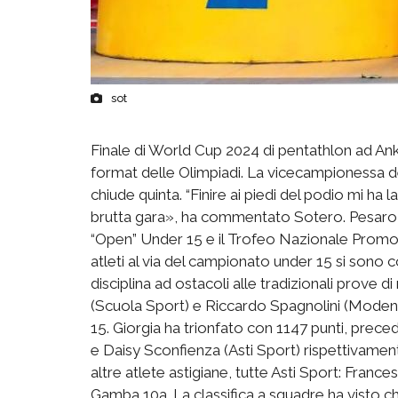
sot
Finale di World Cup 2024 di pentathlon ad An
format delle Olimpiadi. La vicecampionessa
chiude quinta. “Finire ai piedi del podio mi ha
brutta gara», ha commentato Sotero. Pesaro h
“Open” Under 15 e il Trofeo Nazionale Promozi
atleti al via del campionato under 15 si sono co
disciplina ad ostacoli alle tradizionali prove d
(Scuola Sport) e Riccardo Spagnolini (Modena
15. Giorgia ha trionfato con 1147 punti, prece
e Daisy Sconfienza (Asti Sport) rispettivamen
altre atlete astigiane, tutte Asti Sport: Fran
Gamba 10a. La classifica a squadre ha visto 