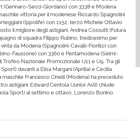
port (Gennaro-Secci-Giordano) con 3338 e Modena
maschile vittoria per il modenese Riccardo Spagnolini
eggiani (Ippolife) con 1152, terzo Michele Ottavio
sto il migliore degli astigiani, Andrea Cossutti (Futura
mpagno di squadra Filippo Rubino, tredicesimo per
vinta da Modena (Spagnolini-Cavalli-Fiorillo) con
-Rubino-Faussone) con 3360 e Pentamodena (Selmi-
e il Trofeo Nazionale Promozionale U11 e U9. Tra gli
Sport) davanti a Elisa Margani (Aprilia) e Cecilia
 maschile Francesco Cinelli (Modena) ha preceduto
tro astigiani: Edward Centola (Junior Asti) chiude
la Sport) al settimo e ottavo, Lorenzo Bonino