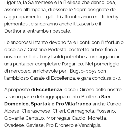
Ligorna, la Sanremese e la Biellese che danno idea,
assieme all'Imperia, di essere le "lepri" designate del
raggruppamento. I galletti affronteranno molti derby
piemontesi, e sfideranno anche il Lascaris e il
Derthona, entrambe ripescate.
I biancorossi intanto devono fare i conti con l'infortunio
occorso a Cristiano Podestà, costretto ai box fino a
novembre. Il ds Tony Isoldi potrebbe a ore agganciare
una punta per completare l'organico. Nel pomeriggio
di mercoledì amichevole per i Buglio-boys con
l'ambizioso Casale di Eccellenza, e gara conclusa 0-0.
A proposito di
Eccellenza
, ecco il Girone delle nostre:
faranno parte del raggruppamento B oltre a
San
Domenico, Spartak e Pro Villafranca
anche Cuneo,
Albese, Cheraschese, Chieri, Carmagnola, Fossano,
Giovanile Centallo, Monregale Calcio, Moretta,
Ovadese, Gaviese, Pro Dronero e Vanchiglia.