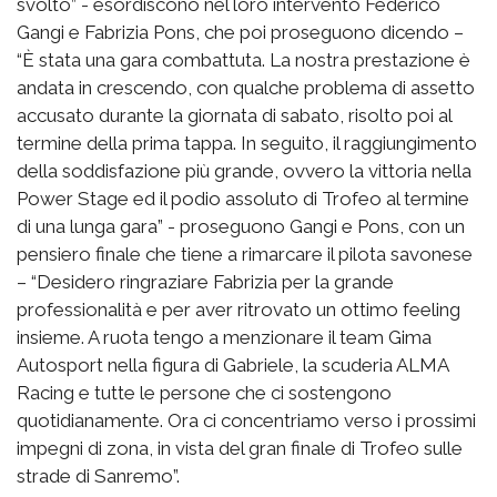
svolto” - esordiscono nel loro intervento Federico
Gangi e Fabrizia Pons, che poi proseguono dicendo –
“È stata una gara combattuta. La nostra prestazione è
andata in crescendo, con qualche problema di assetto
accusato durante la giornata di sabato, risolto poi al
termine della prima tappa. In seguito, il raggiungimento
della soddisfazione più grande, ovvero la vittoria nella
Power Stage ed il podio assoluto di Trofeo al termine
di una lunga gara” - proseguono Gangi e Pons, con un
pensiero finale che tiene a rimarcare il pilota savonese
– “Desidero ringraziare Fabrizia per la grande
professionalità e per aver ritrovato un ottimo feeling
insieme. A ruota tengo a menzionare il team Gima
Autosport nella figura di Gabriele, la scuderia ALMA
Racing e tutte le persone che ci sostengono
quotidianamente. Ora ci concentriamo verso i prossimi
impegni di zona, in vista del gran finale di Trofeo sulle
strade di Sanremo”.