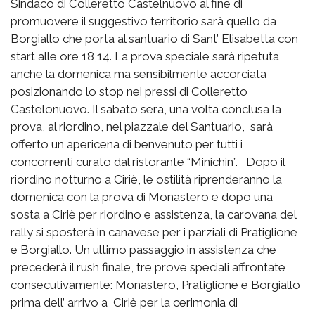
Sindaco di Colleretto Castelnuovo al fine di
promuovere il suggestivo territorio sarà quello da
Borgiallo che porta al santuario di Sant’ Elisabetta con
start alle ore 18,14. La prova speciale sarà ripetuta
anche la domenica ma sensibilmente accorciata
posizionando lo stop nei pressi di Colleretto
Castelonuovo. Il sabato sera, una volta conclusa la
prova, al riordino, nel piazzale del Santuario, sarà
offerto un apericena di benvenuto per tutti i
concorrenti curato dal ristorante “Minichin”. Dopo il
riordino notturno a Ciriè, le ostilità riprenderanno la
domenica con la prova di Monastero e dopo una
sosta a Ciriè per riordino e assistenza, la carovana del
rally si sposterà in canavese per i parziali di Pratiglione
e Borgiallo. Un ultimo passaggio in assistenza che
precederà il rush finale, tre prove speciali affrontate
consecutivamente: Monastero, Pratiglione e Borgiallo
prima dell’ arrivo a Ciriè per la cerimonia di