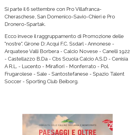
Si parte il 6 settembre con Pro Villafranca-
Cheraschese, San Domenico-Savio-Chieri e Pro
Dronero-Spartak.
Ecco invece il raggruppamento di Promozione delle
"nostre". Girone D: Acqui F.C. Ssdarl - Annonese -
Arquatese Valli Borbera - Calcio Novese - Canelli 1922
- Castellazzo B.Da - Cbs Scuola Calcio A.S.D - Cenisia
A R.L. - Lucento - Mirafiori - Monferrato - Pol.
Frugarolese - Sale - Santostefanese - Spazio Talent
Soccer - Sporting Club Beiborg.