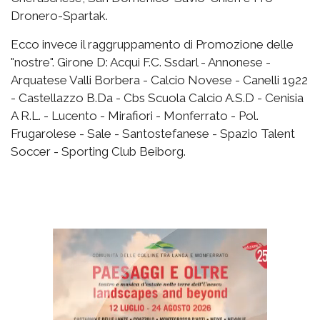
Dronero-Spartak.
Ecco invece il raggruppamento di Promozione delle
"nostre". Girone D: Acqui F.C. Ssdarl - Annonese -
Arquatese Valli Borbera - Calcio Novese - Canelli 1922
- Castellazzo B.Da - Cbs Scuola Calcio A.S.D - Cenisia
A R.L. - Lucento - Mirafiori - Monferrato - Pol.
Frugarolese - Sale - Santostefanese - Spazio Talent
Soccer - Sporting Club Beiborg.