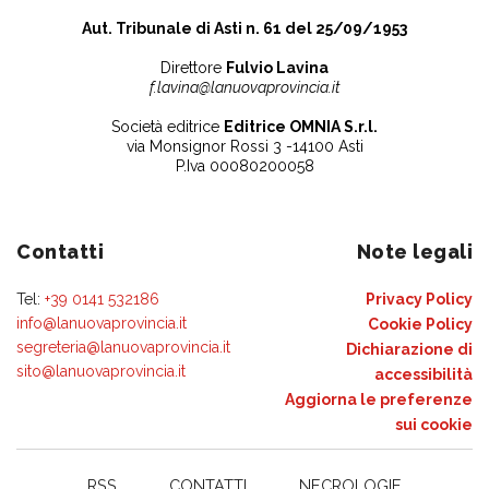
Aut. Tribunale di Asti n. 61 del 25/09/1953
Direttore
Fulvio Lavina
f.lavina@lanuovaprovincia.it
Società editrice
Editrice OMNIA S.r.l.
via Monsignor Rossi 3 -14100 Asti
P.Iva 00080200058
Contatti
Note legali
Tel:
+39 0141 532186
Privacy Policy
info@lanuovaprovincia.it
Cookie Policy
segreteria@lanuovaprovincia.it
Dichiarazione di
sito@lanuovaprovincia.it
accessibilità
Aggiorna le preferenze
sui cookie
RSS
CONTATTI
NECROLOGIE