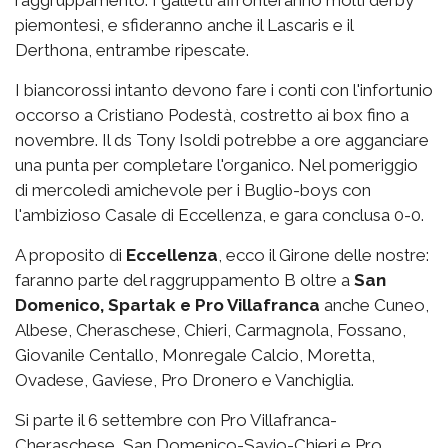
raggruppamento. I galletti affronteranno molti derby
piemontesi, e sfideranno anche il Lascaris e il
Derthona, entrambe ripescate.
I biancorossi intanto devono fare i conti con l'infortunio
occorso a Cristiano Podestà, costretto ai box fino a
novembre. Il ds Tony Isoldi potrebbe a ore agganciare
una punta per completare l'organico. Nel pomeriggio
di mercoledì amichevole per i Buglio-boys con
l'ambizioso Casale di Eccellenza, e gara conclusa 0-0.
A proposito di
Eccellenza
, ecco il Girone delle nostre:
faranno parte del raggruppamento B oltre a
San
Domenico, Spartak e Pro Villafranca
anche Cuneo,
Albese, Cheraschese, Chieri, Carmagnola, Fossano,
Giovanile Centallo, Monregale Calcio, Moretta,
Ovadese, Gaviese, Pro Dronero e Vanchiglia.
Si parte il 6 settembre con Pro Villafranca-
Cheraschese, San Domenico-Savio-Chieri e Pro