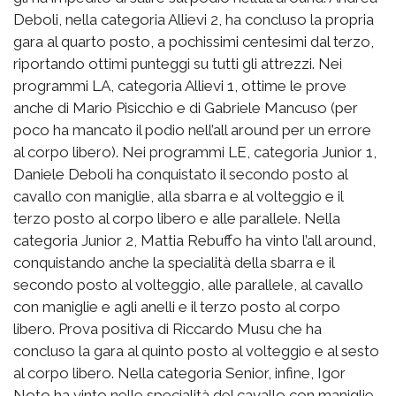
Deboli, nella categoria Allievi 2, ha concluso la propria
gara al quarto posto, a pochissimi centesimi dal terzo,
riportando ottimi punteggi su tutti gli attrezzi. Nei
programmi LA, categoria Allievi 1, ottime le prove
anche di Mario Pisicchio e di Gabriele Mancuso (per
poco ha mancato il podio nell’all around per un errore
al corpo libero). Nei programmi LE, categoria Junior 1,
Daniele Deboli ha conquistato il secondo posto al
cavallo con maniglie, alla sbarra e al volteggio e il
terzo posto al corpo libero e alle parallele. Nella
categoria Junior 2, Mattia Rebuffo ha vinto l’all around,
conquistando anche la specialità della sbarra e il
secondo posto al volteggio, alle parallele, al cavallo
con maniglie e agli anelli e il terzo posto al corpo
libero. Prova positiva di Riccardo Musu che ha
concluso la gara al quinto posto al volteggio e al sesto
al corpo libero. Nella categoria Senior, infine, Igor
Noto ha vinto nelle specialità del cavallo con maniglie,