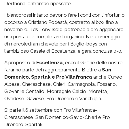
Derthona, entrambe ripescate.
I biancorossi intanto devono fare i conti con l'infortunio
occorso a Cristiano Podestà, costretto ai box fino a
novembre. Il ds Tony Isoldi potrebbe a ore agganciare
una punta per completare l'organico. Nel pomeriggio
di mercoledì amichevole per i Buglio-boys con
l'ambizioso Casale di Eccellenza, e gara conclusa 0-0.
A proposito di
Eccellenza
, ecco il Girone delle nostre:
faranno parte del raggruppamento B oltre a
San
Domenico, Spartak e Pro Villafranca
anche Cuneo,
Albese, Cheraschese, Chieri, Carmagnola, Fossano,
Giovanile Centallo, Monregale Calcio, Moretta,
Ovadese, Gaviese, Pro Dronero e Vanchiglia.
Si parte il 6 settembre con Pro Villafranca-
Cheraschese, San Domenico-Savio-Chieri e Pro
Dronero-Spartak.