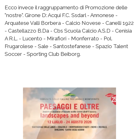
Ecco invece il raggruppamento di Promozione delle
"nostre". Girone D: Acqui F.C. Ssdarl - Annonese -
Arquatese Valli Borbera - Calcio Novese - Canelli 1922
- Castellazzo B.Da - Cbs Scuola Calcio A.S.D - Cenisia
A R.L. - Lucento - Mirafiori - Monferrato - Pol.
Frugarolese - Sale - Santostefanese - Spazio Talent
Soccer - Sporting Club Beiborg.