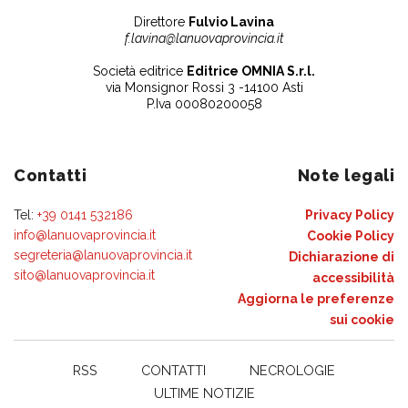
Direttore
Fulvio Lavina
f.lavina@lanuovaprovincia.it
Società editrice
Editrice OMNIA S.r.l.
via Monsignor Rossi 3 -14100 Asti
P.Iva 00080200058
Contatti
Note legali
Tel:
+39 0141 532186
Privacy Policy
info@lanuovaprovincia.it
Cookie Policy
segreteria@lanuovaprovincia.it
Dichiarazione di
sito@lanuovaprovincia.it
accessibilità
Aggiorna le preferenze
sui cookie
RSS
CONTATTI
NECROLOGIE
ULTIME NOTIZIE