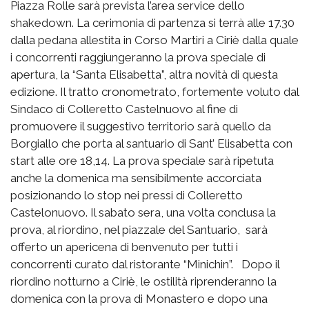
Piazza Rolle sarà prevista l’area service dello
shakedown. La cerimonia di partenza si terrà alle 17.30
dalla pedana allestita in Corso Martiri a Ciriè dalla quale
i concorrenti raggiungeranno la prova speciale di
apertura, la “Santa Elisabetta”, altra novità di questa
edizione. Il tratto cronometrato, fortemente voluto dal
Sindaco di Colleretto Castelnuovo al fine di
promuovere il suggestivo territorio sarà quello da
Borgiallo che porta al santuario di Sant’ Elisabetta con
start alle ore 18,14. La prova speciale sarà ripetuta
anche la domenica ma sensibilmente accorciata
posizionando lo stop nei pressi di Colleretto
Castelonuovo. Il sabato sera, una volta conclusa la
prova, al riordino, nel piazzale del Santuario, sarà
offerto un apericena di benvenuto per tutti i
concorrenti curato dal ristorante “Minichin”. Dopo il
riordino notturno a Ciriè, le ostilità riprenderanno la
domenica con la prova di Monastero e dopo una