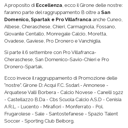
A proposito di
Eccellenza
, ecco il Girone delle nostre:
faranno parte del raggruppamento B oltre a
San
Domenico, Spartak e Pro Villafranca
anche Cuneo,
Albese, Cheraschese, Chieri, Carmagnola, Fossano,
Giovanile Centallo, Monregale Calcio, Moretta,
Ovadese, Gaviese, Pro Dronero e Vanchiglia.
Si parte il 6 settembre con Pro Villafranca-
Cheraschese, San Domenico-Savio-Chieri e Pro
Dronero-Spartak.
Ecco invece il raggruppamento di Promozione delle
"nostre". Girone D: Acqui F.C. Ssdarl - Annonese -
Arquatese Valli Borbera - Calcio Novese - Canelli 1922
- Castellazzo B.Da - Cbs Scuola Calcio A.S.D - Cenisia
A R.L. - Lucento - Mirafiori - Monferrato - Pol.
Frugarolese - Sale - Santostefanese - Spazio Talent
Soccer - Sporting Club Beiborg.