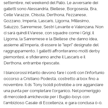
settembre, nel weekend del Palio. Le avversarie dei
galletti sono Alessandria, Biellese, Borgosesia, Bra,
Celle Varazze, Chisola, Derthona, Fezzanese,
Gozzano, Imperia, Lascaris, Ligorna, Millesimo,
Saluzzo, Sanremese, Sestri Levante e Valenzana. Non
ci sarà quindi il Varese, con squadre come i Grigi, il
Ligorna, la Sanremese e la Biellese che danno idea,
assieme all'Imperia, di essere le "lepri" designate del
raggruppamento. I galletti affronteranno molti derby
piemontesi, e sfideranno anche il Lascaris e il
Derthona, entrambe ripescate.
I biancorossi intanto devono fare i conti con l'infortunio
occorso a Cristiano Podestà, costretto ai box fino a
novembre. Il ds Tony Isoldi potrebbe a ore agganciare
una punta per completare l'organico. Nel pomeriggio
di mercoledì amichevole per i Buglio-boys con
l'ambizioso Casale di Eccellenza, e gara conclusa 0-0.