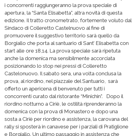
i concorrenti raggiungeranno la prova speciale di
apertura, la “Santa Elisabetta”, altra novità di questa
edizione. Il tratto cronometrato, fortemente voluto dal
Sindaco di Colleretto Castelnuovo al fine di
promuovere il suggestivo territorio sarà quello da
Borgiallo che porta al santuario di Sant’ Elisabetta con
start alle ore 18,14. La prova speciale sarà ripetuta
anche la domenica ma sensibilmente accorciata
posizionando lo stop nei pressi di Colleretto
Castelonuovo. Il sabato sera, una volta conclusa la
prova, al riordino, nel piazzale del Santuario, sarà
offerto un apericena di benvenuto per tutti i
concorrenti curato dal ristorante “Minichin”. Dopo il
riordino notturno a Ciriè, le ostilità riprenderanno la
domenica con la prova di Monastero e dopo una
sosta a Ciriè per riordino e assistenza, la carovana del
rally si sposterà in canavese per i parziali di Pratiglione
e Borgiallo. Un ultimo passaggio in assistenza che