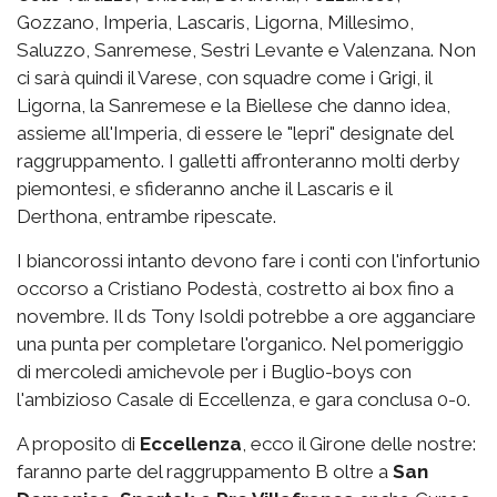
Gozzano, Imperia, Lascaris, Ligorna, Millesimo,
Saluzzo, Sanremese, Sestri Levante e Valenzana. Non
ci sarà quindi il Varese, con squadre come i Grigi, il
Ligorna, la Sanremese e la Biellese che danno idea,
assieme all'Imperia, di essere le "lepri" designate del
raggruppamento. I galletti affronteranno molti derby
piemontesi, e sfideranno anche il Lascaris e il
Derthona, entrambe ripescate.
I biancorossi intanto devono fare i conti con l'infortunio
occorso a Cristiano Podestà, costretto ai box fino a
novembre. Il ds Tony Isoldi potrebbe a ore agganciare
una punta per completare l'organico. Nel pomeriggio
di mercoledì amichevole per i Buglio-boys con
l'ambizioso Casale di Eccellenza, e gara conclusa 0-0.
A proposito di
Eccellenza
, ecco il Girone delle nostre:
faranno parte del raggruppamento B oltre a
San