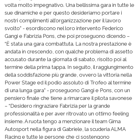
volta molto impegnativo. Una bellissima gara in tutte le
sue dinamiche e per questo desideriamo portare i
nostri complimenti all’organizzazione per il lavoro
svolto” - esordiscono nel loro intervento Federico
Gangi e Fabrizia Pons, che poi proseguono dicendo –
“È stata una gara combattuta. La nostra prestazione è
andata in crescendo, con qualche problema di assetto
accusato durante la giornata di sabato, risolto poi al
termine della prima tappa. In seguito, il raggiungimento
della soddisfazione più grande, ovvero la vittoria nella
Power Stage ed il podio assoluto di Trofeo al termine
di una lunga gara” - proseguono Gangi e Pons, con un
pensiero finale che tiene a rimarcare il pilota savonese
– “Desidero ringraziare Fabrizia per la grande
professionalità e per aver ritrovato un ottimo feeling
insieme. A ruota tengo a menzionare il team Gima
Autosport nella figura di Gabriele, la scuderia ALMA
Racing e tutte le persone che ci sostengono