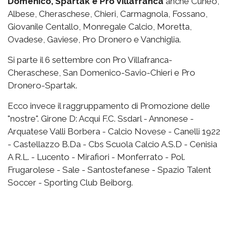
Domenico, Spartak e Pro Villafranca
anche Cuneo,
Albese, Cheraschese, Chieri, Carmagnola, Fossano,
Giovanile Centallo, Monregale Calcio, Moretta,
Ovadese, Gaviese, Pro Dronero e Vanchiglia.
Si parte il 6 settembre con Pro Villafranca-
Cheraschese, San Domenico-Savio-Chieri e Pro
Dronero-Spartak.
Ecco invece il raggruppamento di Promozione delle
"nostre". Girone D: Acqui F.C. Ssdarl - Annonese -
Arquatese Valli Borbera - Calcio Novese - Canelli 1922
- Castellazzo B.Da - Cbs Scuola Calcio A.S.D - Cenisia
A R.L. - Lucento - Mirafiori - Monferrato - Pol.
Frugarolese - Sale - Santostefanese - Spazio Talent
Soccer - Sporting Club Beiborg.