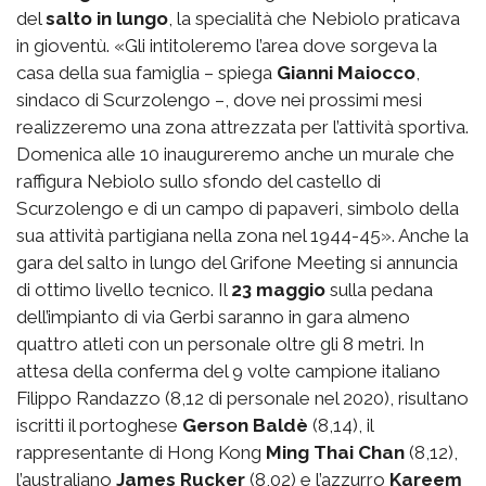
del
salto in lungo
, la specialità che Nebiolo praticava
in gioventù. «Gli intitoleremo l’area dove sorgeva la
casa della sua famiglia – spiega
Gianni Maiocco
,
sindaco di Scurzolengo –, dove nei prossimi mesi
realizzeremo una zona attrezzata per l’attività sportiva.
Domenica alle 10 inaugureremo anche un murale che
raffigura Nebiolo sullo sfondo del castello di
Scurzolengo e di un campo di papaveri, simbolo della
sua attività partigiana nella zona nel 1944-45». Anche la
gara del salto in lungo del Grifone Meeting si annuncia
di ottimo livello tecnico. Il
23 maggio
sulla pedana
dell’impianto di via Gerbi saranno in gara almeno
quattro atleti con un personale oltre gli 8 metri. In
attesa della conferma del 9 volte campione italiano
Filippo Randazzo (8,12 di personale nel 2020), risultano
iscritti il portoghese
Gerson Baldè
(8,14), il
rappresentante di Hong Kong
Ming Thai Chan
(8,12),
l’australiano
James Rucker
(8,02) e l’azzurro
Kareem