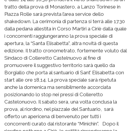
tratto della prova di Monastero, a Lanzo Torinese in
Piazza Rolle sarà prevista l’area service dello
shakedown. La cerimonia di partenza si terrà alle 17.30
dalla pedana allestita in Corso Martiri a Ciriè dalla quale
i concorrenti raggiungeranno la prova speciale di
apertura, la “Santa Elisabetta”, altra novità di questa
edizione. Il tratto cronometrato, fortemente voluto dal
Sindaco di Colleretto Castelnuovo al fine di
promuovere il suggestivo territorio sarà quello da
Borgiallo che porta al santuario di Sant’ Elisabetta con
start alle ore 18,14. La prova speciale sarà ripetuta
anche la domenica ma sensibilmente accorciata
posizionando lo stop nei pressi di Colleretto
Castelonuovo. Il sabato sera, una volta conclusa la
prova, al riordino, nel piazzale del Santuario, sarà
offerto un apericena di benvenuto per tutti i
concorrenti curato dal ristorante “Minichin”. Dopo il