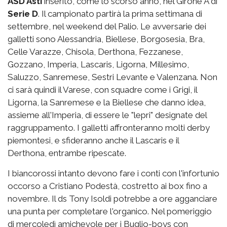
ASD Asti
inserito, come lo scorso anno, nel Girone A di
Serie D
. Il campionato partirà la prima settimana di
settembre, nel weekend del Palio. Le avversarie dei
galletti sono Alessandria, Biellese, Borgosesia, Bra,
Celle Varazze, Chisola, Derthona, Fezzanese,
Gozzano, Imperia, Lascaris, Ligorna, Millesimo,
Saluzzo, Sanremese, Sestri Levante e Valenzana. Non
ci sarà quindi il Varese, con squadre come i Grigi, il
Ligorna, la Sanremese e la Biellese che danno idea,
assieme all'Imperia, di essere le "lepri" designate del
raggruppamento. I galletti affronteranno molti derby
piemontesi, e sfideranno anche il Lascaris e il
Derthona, entrambe ripescate.
I biancorossi intanto devono fare i conti con l'infortunio
occorso a Cristiano Podestà, costretto ai box fino a
novembre. Il ds Tony Isoldi potrebbe a ore agganciare
una punta per completare l'organico. Nel pomeriggio
di mercoledì amichevole per i Buglio-boys con