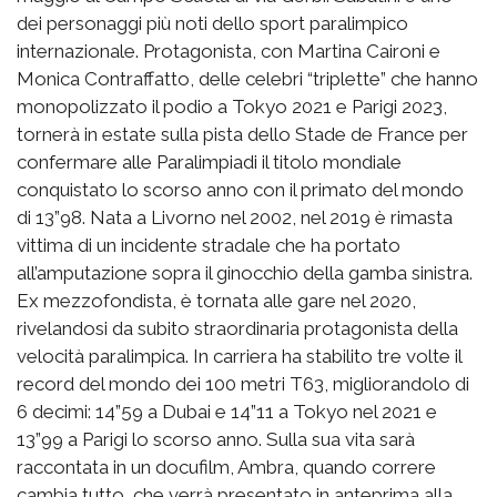
dei personaggi più noti dello sport paralimpico
internazionale. Protagonista, con Martina Caironi e
Monica Contraffatto, delle celebri “triplette” che hanno
monopolizzato il podio a Tokyo 2021 e Parigi 2023,
tornerà in estate sulla pista dello Stade de France per
confermare alle Paralimpiadi il titolo mondiale
conquistato lo scorso anno con il primato del mondo
di 13”98. Nata a Livorno nel 2002, nel 2019 è rimasta
vittima di un incidente stradale che ha portato
all’amputazione sopra il ginocchio della gamba sinistra.
Ex mezzofondista, è tornata alle gare nel 2020,
rivelandosi da subito straordinaria protagonista della
velocità paralimpica. In carriera ha stabilito tre volte il
record del mondo dei 100 metri T63, migliorandolo di
6 decimi: 14”59 a Dubai e 14”11 a Tokyo nel 2021 e
13”99 a Parigi lo scorso anno. Sulla sua vita sarà
raccontata in un docufilm, Ambra, quando correre
cambia tutto, che verrà presentato in anteprima alla