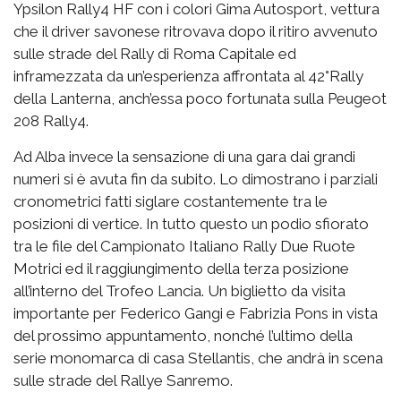
Ypsilon Rally4 HF con i colori Gima Autosport, vettura
che il driver savonese ritrovava dopo il ritiro avvenuto
sulle strade del Rally di Roma Capitale ed
inframezzata da un’esperienza affrontata al 42°Rally
della Lanterna, anch’essa poco fortunata sulla Peugeot
208 Rally4.
Ad Alba invece la sensazione di una gara dai grandi
numeri si è avuta fin da subito. Lo dimostrano i parziali
cronometrici fatti siglare costantemente tra le
posizioni di vertice. In tutto questo un podio sfiorato
tra le file del Campionato Italiano Rally Due Ruote
Motrici ed il raggiungimento della terza posizione
all’interno del Trofeo Lancia. Un biglietto da visita
importante per Federico Gangi e Fabrizia Pons in vista
del prossimo appuntamento, nonché l’ultimo della
serie monomarca di casa Stellantis, che andrà in scena
sulle strade del Rallye Sanremo.