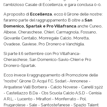
l'ambizioso Casale di Eccellenza, e gara conclusa 0-0.
A proposito di
Eccellenza
, ecco il Girone delle nostre:
faranno parte del raggruppamento B oltre a
San
Domenico, Spartak e Pro Villafranca
anche Cuneo,
Albese, Cheraschese, Chieri, Carmagnola, Fossano,
Giovanile Centallo, Monregale Calcio, Moretta,
Ovadese, Gaviese, Pro Dronero e Vanchiglia.
Si parte il 6 settembre con Pro Villafranca-
Cheraschese, San Domenico-Savio-Chieri e Pro
Dronero-Spartak.
Ecco invece il raggruppamento di Promozione delle
"nostre". Girone D: Acqui F.C. Ssdarl - Annonese -
Arquatese Valli Borbera - Calcio Novese - Canelli 1922
- Castellazzo B.Da - Cbs Scuola Calcio A.S.D - Cenisia
A R.L. - Lucento - Mirafiori - Monferrato - Pol.
Frugarolese - Sale - Santostefanese - Spazio Talent