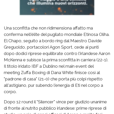
Una sconfitta che non ridimensiona affatto ma
conferma nell'élite del pugilato mondiale Etinosa Oliha.
El Chapo, seguito a bordo ring dal Maestro Davide
Greguoldo, portacolori Agon Sport, cede ai punti
dopo dodici riprese equilibrate contro l'irlandese Aaron
McKenna e subisce la prima sconfitta in carriera (22-1).
Il titolo iridato IBF a Dublino nel main event del
meeting Zuffa Boxing di Dana White finisce così al
"padrone di casa" (21-0) che porta più colpi rispetto
all'astigiano, pur subendo l'energia di Eti nel corpo a
corpo.
Dopo 12 round il "Silencer" vince per giudizio unanime
di fronte al nutrito pubblico irlandese: prime riprese di