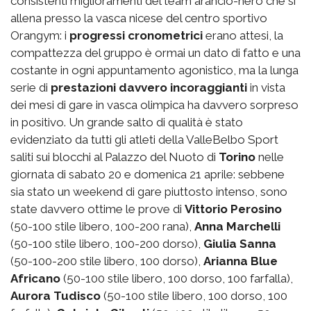
consistenti miglioramenti del team arancio-nero che si
allena presso la vasca nicese del centro sportivo
Orangym: i
progressi cronometrici
erano attesi, la
compattezza del gruppo è ormai un dato di fatto e una
costante in ogni appuntamento agonistico, ma la lunga
serie di
prestazioni davvero incoraggianti
in vista
dei mesi di gare in vasca olimpica ha davvero sorpreso
in positivo. Un grande salto di qualità è stato
evidenziato da tutti gli atleti della ValleBelbo Sport
saliti sui blocchi al Palazzo del Nuoto di
Torino
nelle
giornata di sabato 20 e domenica 21 aprile: sebbene
sia stato un weekend di gare piuttosto intenso, sono
state davvero ottime le prove di
Vittorio Perosino
(50-100 stile libero, 100-200 rana),
Anna Marchelli
(50-100 stile libero, 100-200 dorso),
Giulia Sanna
(50-100-200 stile libero, 100 dorso),
Arianna Blue
Africano
(50-100 stile libero, 100 dorso, 100 farfalla),
Aurora Tudisco
(50-100 stile libero, 100 dorso, 100