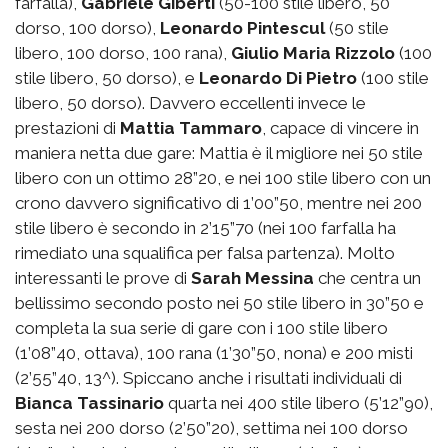
farfalla),
Gabriele Giberti
(50-100 stile libero, 50
dorso, 100 dorso),
Leonardo Pintescul
(50 stile
libero, 100 dorso, 100 rana),
Giulio Maria Rizzolo
(100
stile libero, 50 dorso), e
Leonardo Di Pietro
(100 stile
libero, 50 dorso). Davvero eccellenti invece le
prestazioni di
Mattia Tammaro
, capace di vincere in
maniera netta due gare: Mattia è il migliore nei 50 stile
libero con un ottimo 28”20, e nei 100 stile libero con un
crono davvero significativo di 1’00”50, mentre nei 200
stile libero è secondo in 2’15”70 (nei 100 farfalla ha
rimediato una squalifica per falsa partenza). Molto
interessanti le prove di
Sarah Messina
che centra un
bellissimo secondo posto nei 50 stile libero in 30”50 e
completa la sua serie di gare con i 100 stile libero
(1’08”40, ottava), 100 rana (1’30”50, nona) e 200 misti
(2’55”40, 13^). Spiccano anche i risultati individuali di
Bianca Tassinario
quarta nei 400 stile libero (5’12”90),
sesta nei 200 dorso (2’50”20), settima nei 100 dorso