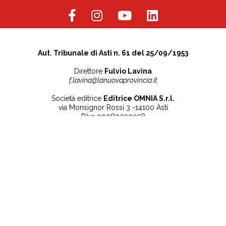
Aut. Tribunale di Asti n. 61 del 25/09/1953
Direttore
Fulvio Lavina
f.lavina@lanuovaprovincia.it
Società editrice
Editrice OMNIA S.r.l.
via Monsignor Rossi 3 -14100 Asti
P.Iva 00080200058
Contatti
Note legali
Tel:
+39 0141 532186
Privacy Policy
info@lanuovaprovincia.it
Cookie Policy
segreteria@lanuovaprovincia.it
Dichiarazione di
sito@lanuovaprovincia.it
accessibilità
Aggiorna le preferenze