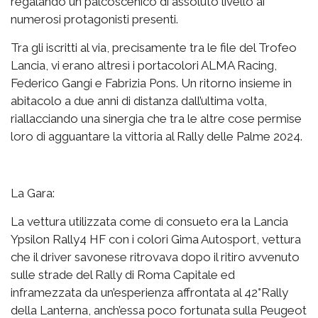
regalando un palcoscenico di assoluto livello ai
numerosi protagonisti presenti.
Tra gli iscritti al via, precisamente tra le file del Trofeo
Lancia, vi erano altresì i portacolori ALMA Racing,
Federico Gangi e Fabrizia Pons. Un ritorno insieme in
abitacolo a due anni di distanza dall’ultima volta,
riallacciando una sinergia che tra le altre cose permise
loro di agguantare la vittoria al Rally delle Palme 2024.
La Gara:
La vettura utilizzata come di consueto era la Lancia
Ypsilon Rally4 HF con i colori Gima Autosport, vettura
che il driver savonese ritrovava dopo il ritiro avvenuto
sulle strade del Rally di Roma Capitale ed
inframezzata da un’esperienza affrontata al 42°Rally
della Lanterna, anch’essa poco fortunata sulla Peugeot