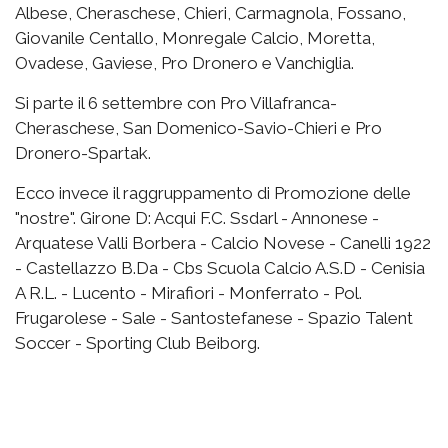
Albese, Cheraschese, Chieri, Carmagnola, Fossano,
Giovanile Centallo, Monregale Calcio, Moretta,
Ovadese, Gaviese, Pro Dronero e Vanchiglia.
Si parte il 6 settembre con Pro Villafranca-
Cheraschese, San Domenico-Savio-Chieri e Pro
Dronero-Spartak.
Ecco invece il raggruppamento di Promozione delle
"nostre". Girone D: Acqui F.C. Ssdarl - Annonese -
Arquatese Valli Borbera - Calcio Novese - Canelli 1922
- Castellazzo B.Da - Cbs Scuola Calcio A.S.D - Cenisia
A R.L. - Lucento - Mirafiori - Monferrato - Pol.
Frugarolese - Sale - Santostefanese - Spazio Talent
Soccer - Sporting Club Beiborg.