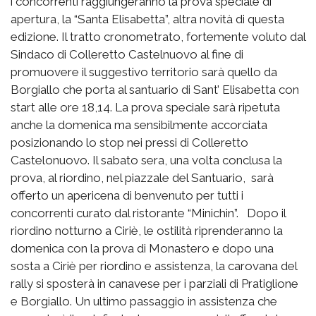
i concorrenti raggiungeranno la prova speciale di
apertura, la “Santa Elisabetta”, altra novità di questa
edizione. Il tratto cronometrato, fortemente voluto dal
Sindaco di Colleretto Castelnuovo al fine di
promuovere il suggestivo territorio sarà quello da
Borgiallo che porta al santuario di Sant’ Elisabetta con
start alle ore 18,14. La prova speciale sarà ripetuta
anche la domenica ma sensibilmente accorciata
posizionando lo stop nei pressi di Colleretto
Castelonuovo. Il sabato sera, una volta conclusa la
prova, al riordino, nel piazzale del Santuario, sarà
offerto un apericena di benvenuto per tutti i
concorrenti curato dal ristorante “Minichin”. Dopo il
riordino notturno a Ciriè, le ostilità riprenderanno la
domenica con la prova di Monastero e dopo una
sosta a Ciriè per riordino e assistenza, la carovana del
rally si sposterà in canavese per i parziali di Pratiglione
e Borgiallo. Un ultimo passaggio in assistenza che