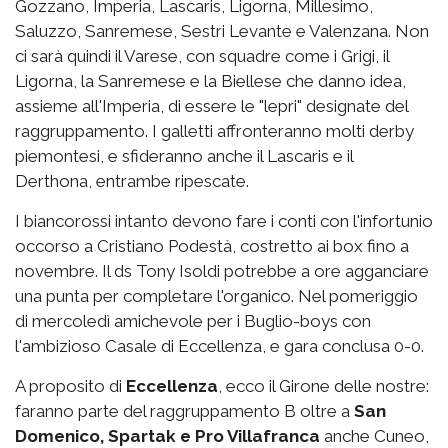
Gozzano, Imperia, Lascaris, Ligorna, Millesimo,
Saluzzo, Sanremese, Sestri Levante e Valenzana. Non
ci sarà quindi il Varese, con squadre come i Grigi, il
Ligorna, la Sanremese e la Biellese che danno idea,
assieme all'Imperia, di essere le "lepri" designate del
raggruppamento. I galletti affronteranno molti derby
piemontesi, e sfideranno anche il Lascaris e il
Derthona, entrambe ripescate.
I biancorossi intanto devono fare i conti con l'infortunio
occorso a Cristiano Podestà, costretto ai box fino a
novembre. Il ds Tony Isoldi potrebbe a ore agganciare
una punta per completare l'organico. Nel pomeriggio
di mercoledì amichevole per i Buglio-boys con
l'ambizioso Casale di Eccellenza, e gara conclusa 0-0.
A proposito di
Eccellenza
, ecco il Girone delle nostre:
faranno parte del raggruppamento B oltre a
San
Domenico, Spartak e Pro Villafranca
anche Cuneo,