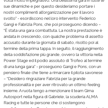
volta molto impegnativo. Una bellissima gara in tutte le
sue dinamiche e per questo desideriamo portare i
nostri complimenti all’organizzazione per il lavoro
svolto” - esordiscono nel loro intervento Federico
Gangi e Fabrizia Pons, che poi proseguono dicendo –
“È stata una gara combattuta. La nostra prestazione è
andata in crescendo, con qualche problema di assetto
accusato durante la giornata di sabato, risolto poi al
termine della prima tappa. In seguito, il raggiungimento
della soddisfazione più grande, ovvero la vittoria nella
Power Stage ed il podio assoluto di Trofeo al termine
di una lunga gara” - proseguono Gangi e Pons, con un
pensiero finale che tiene a rimarcare il pilota savonese
– “Desidero ringraziare Fabrizia per la grande
professionalità e per aver ritrovato un ottimo feeling
insieme. A ruota tengo a menzionare il team Gima
Autosport nella figura di Gabriele, la scuderia ALMA
Racing e tutte le persone che ci sostengono