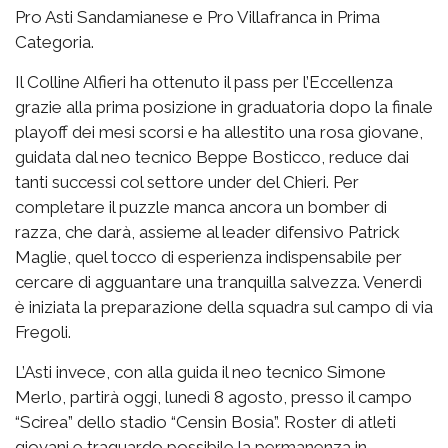
Pro Asti Sandamianese e Pro Villafranca in Prima
Categoria.
Il Colline Alfieri ha ottenuto il pass per l’Eccellenza
grazie alla prima posizione in graduatoria dopo la finale
playoff dei mesi scorsi e ha allestito una rosa giovane,
guidata dal neo tecnico Beppe Bosticco, reduce dai
tanti successi col settore under del Chieri. Per
completare il puzzle manca ancora un bomber di
razza, che darà, assieme al leader difensivo Patrick
Maglie, quel tocco di esperienza indispensabile per
cercare di agguantare una tranquilla salvezza. Venerdì
è iniziata la preparazione della squadra sul campo di via
Fregoli.
L’Asti invece, con alla guida il neo tecnico Simone
Merlo, partirà oggi, lunedì 8 agosto, presso il campo
“Scirea” dello stadio “Censin Bosia”. Roster di atleti
giovani e traguardo possibile la permanenza in