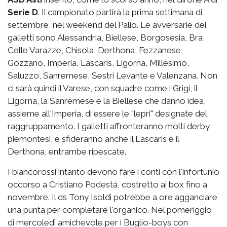
Serie D
. Il campionato partirà la prima settimana di
settembre, nel weekend del Palio. Le avversarie dei
galletti sono Alessandria, Biellese, Borgosesia, Bra,
Celle Varazze, Chisola, Derthona, Fezzanese,
Gozzano, Imperia, Lascaris, Ligorna, Millesimo,
Saluzzo, Sanremese, Sestri Levante e Valenzana. Non
ci sarà quindi il Varese, con squadre come i Grigi, il
Ligorna, la Sanremese e la Biellese che danno idea,
assieme all'Imperia, di essere le "lepri" designate del
raggruppamento. I galletti affronteranno molti derby
piemontesi, e sfideranno anche il Lascaris e il
Derthona, entrambe ripescate.
I biancorossi intanto devono fare i conti con l'infortunio
occorso a Cristiano Podestà, costretto ai box fino a
novembre. Il ds Tony Isoldi potrebbe a ore agganciare
una punta per completare l'organico. Nel pomeriggio
di mercoledì amichevole per i Buglio-boys con