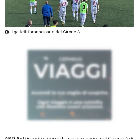
I galletti faranno parte del Girone A
ASD Asti
inserito, come lo scorso anno, nel Girone A di