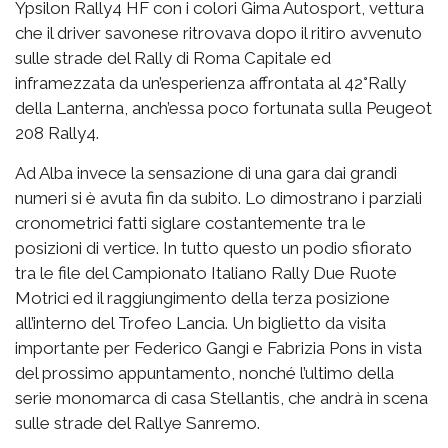
Ypsilon Rally4 HF con i colori Gima Autosport, vettura
che il driver savonese ritrovava dopo il ritiro avvenuto
sulle strade del Rally di Roma Capitale ed
inframezzata da un’esperienza affrontata al 42°Rally
della Lanterna, anch’essa poco fortunata sulla Peugeot
208 Rally4.
Ad Alba invece la sensazione di una gara dai grandi
numeri si è avuta fin da subito. Lo dimostrano i parziali
cronometrici fatti siglare costantemente tra le
posizioni di vertice. In tutto questo un podio sfiorato
tra le file del Campionato Italiano Rally Due Ruote
Motrici ed il raggiungimento della terza posizione
all’interno del Trofeo Lancia. Un biglietto da visita
importante per Federico Gangi e Fabrizia Pons in vista
del prossimo appuntamento, nonché l’ultimo della
serie monomarca di casa Stellantis, che andrà in scena
sulle strade del Rallye Sanremo.