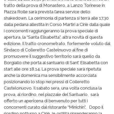
tratto della prova di Monastero, a Lanzo Torinese in
Piazza Rolle sarà prevista l’area service dello
shakedown. La cerimonia di partenza si terrà alle 17.30
dalla pedana allestita in Corso Martiri a Ciriè dalla quale
i concorrenti raggiungeranno la prova speciale di
apertura, la “Santa Elisabetta”, altra novità di questa
edizione. Il tratto cronometrato, fortemente voluto dal
Sindaco di Colleretto Castelnuovo al fine di
promuovere il suggestivo territorio sarà quello da
Borgiallo che porta al santuario di Sant’ Elisabetta con
start alle ore 18,14. La prova speciale sarà ripetuta
anche la domenica ma sensibilmente accorciata
posizionando lo stop nei pressi di Colleretto
Castelonuovo. Il sabato sera, una volta conclusa la
prova, al riordino, nel piazzale del Santuario, sarà
offerto un apericena di benvenuto per tutti i
concorrenti curato dal ristorante “Minichin”. Dopo il
riordino notturno a Ciriè, le ostilità riprenderanno la