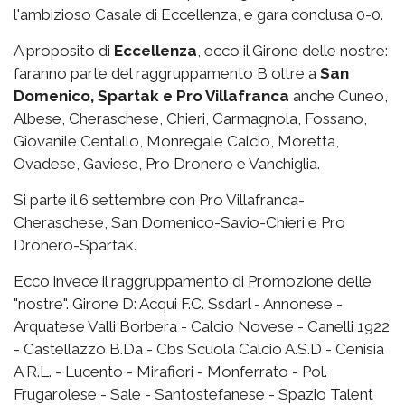
l'ambizioso Casale di Eccellenza, e gara conclusa 0-0.
A proposito di
Eccellenza
, ecco il Girone delle nostre:
faranno parte del raggruppamento B oltre a
San
Domenico, Spartak e Pro Villafranca
anche Cuneo,
Albese, Cheraschese, Chieri, Carmagnola, Fossano,
Giovanile Centallo, Monregale Calcio, Moretta,
Ovadese, Gaviese, Pro Dronero e Vanchiglia.
Si parte il 6 settembre con Pro Villafranca-
Cheraschese, San Domenico-Savio-Chieri e Pro
Dronero-Spartak.
Ecco invece il raggruppamento di Promozione delle
"nostre". Girone D: Acqui F.C. Ssdarl - Annonese -
Arquatese Valli Borbera - Calcio Novese - Canelli 1922
- Castellazzo B.Da - Cbs Scuola Calcio A.S.D - Cenisia
A R.L. - Lucento - Mirafiori - Monferrato - Pol.
Frugarolese - Sale - Santostefanese - Spazio Talent