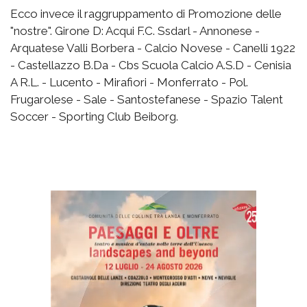
Ecco invece il raggruppamento di Promozione delle
"nostre". Girone D: Acqui F.C. Ssdarl - Annonese -
Arquatese Valli Borbera - Calcio Novese - Canelli 1922
- Castellazzo B.Da - Cbs Scuola Calcio A.S.D - Cenisia
A R.L. - Lucento - Mirafiori - Monferrato - Pol.
Frugarolese - Sale - Santostefanese - Spazio Talent
Soccer - Sporting Club Beiborg.