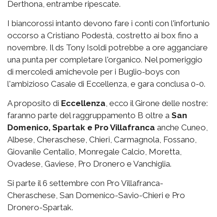
Derthona, entrambe ripescate.
I biancorossi intanto devono fare i conti con l'infortunio
occorso a Cristiano Podestà, costretto ai box fino a
novembre. Il ds Tony Isoldi potrebbe a ore agganciare
una punta per completare l'organico. Nel pomeriggio
di mercoledì amichevole per i Buglio-boys con
l'ambizioso Casale di Eccellenza, e gara conclusa 0-0.
A proposito di
Eccellenza
, ecco il Girone delle nostre:
faranno parte del raggruppamento B oltre a
San
Domenico, Spartak e Pro Villafranca
anche Cuneo,
Albese, Cheraschese, Chieri, Carmagnola, Fossano,
Giovanile Centallo, Monregale Calcio, Moretta,
Ovadese, Gaviese, Pro Dronero e Vanchiglia.
Si parte il 6 settembre con Pro Villafranca-
Cheraschese, San Domenico-Savio-Chieri e Pro
Dronero-Spartak.