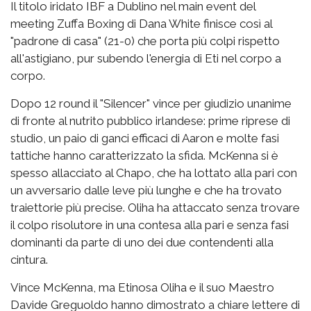
Il titolo iridato IBF a Dublino nel main event del
meeting Zuffa Boxing di Dana White finisce così al
"padrone di casa" (21-0) che porta più colpi rispetto
all'astigiano, pur subendo l'energia di Eti nel corpo a
corpo.
Dopo 12 round il "Silencer" vince per giudizio unanime
di fronte al nutrito pubblico irlandese: prime riprese di
studio, un paio di ganci efficaci di Aaron e molte fasi
tattiche hanno caratterizzato la sfida. McKenna si è
spesso allacciato al Chapo, che ha lottato alla pari con
un avversario dalle leve più lunghe e che ha trovato
traiettorie più precise. Oliha ha attaccato senza trovare
il colpo risolutore in una contesa alla pari e senza fasi
dominanti da parte di uno dei due contendenti alla
cintura.
Vince McKenna, ma Etinosa Oliha e il suo Maestro
Davide Greguoldo hanno dimostrato a chiare lettere di