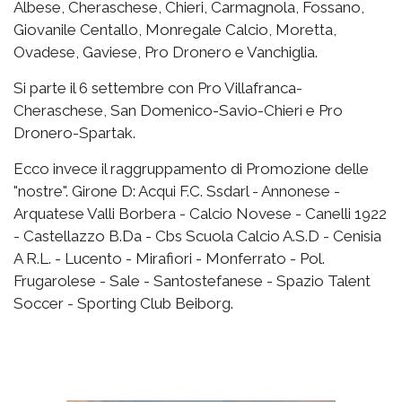
Albese, Cheraschese, Chieri, Carmagnola, Fossano,
Giovanile Centallo, Monregale Calcio, Moretta,
Ovadese, Gaviese, Pro Dronero e Vanchiglia.
Si parte il 6 settembre con Pro Villafranca-
Cheraschese, San Domenico-Savio-Chieri e Pro
Dronero-Spartak.
Ecco invece il raggruppamento di Promozione delle
"nostre". Girone D: Acqui F.C. Ssdarl - Annonese -
Arquatese Valli Borbera - Calcio Novese - Canelli 1922
- Castellazzo B.Da - Cbs Scuola Calcio A.S.D - Cenisia
A R.L. - Lucento - Mirafiori - Monferrato - Pol.
Frugarolese - Sale - Santostefanese - Spazio Talent
Soccer - Sporting Club Beiborg.