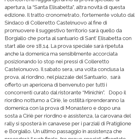
apertura, la “Santa Elisabetta”, altra novità di questa
edizione. Il tratto cronometrato, fortemente voluto dal
Sindaco di Colleretto Castelnuovo al fine di
promuovere il suggestivo territorio sarà quello da
Borgiallo che porta al santuario di Sant’ Elisabetta con
start alle ore 18,14. La prova speciale sarà ripetuta
anche la domenica ma sensibilmente accorciata
posizionando lo stop nei pressi di Colleretto
Castelonuovo. Il sabato sera, una volta conclusa la
prova, al riordino, nel piazzale del Santuario, sarà
offerto un apericena di benvenuto per tutti i
concorrenti curato dal ristorante “Minichin”. Dopo il
riordino notturno a Ciriè, le ostilità riprenderanno la
domenica con la prova di Monastero e dopo una
sosta a Ciriè per riordino e assistenza, la carovana del
rally si sposterà in canavese per i parziali di Pratiglione
e Borgiallo. Un ultimo passaggio in assistenza che