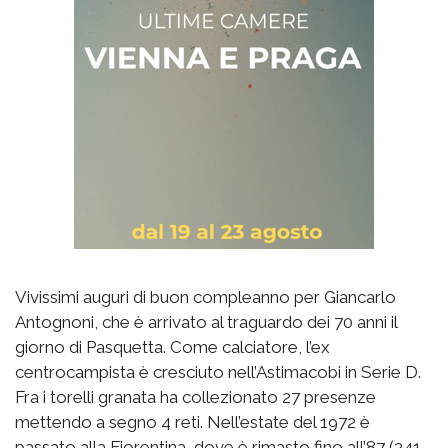
Vivissimi auguri di buon compleanno per Giancarlo
Antognoni, che è arrivato al traguardo dei 70 anni il
giorno di Pasquetta. Come calciatore, l’ex
centrocampista è cresciuto nell’Astimacobi in Serie D.
Fra i torelli granata ha collezionato 27 presenze
mettendo a segno 4 reti. Nell’estate del 1972 è
passato alla Fiorentina, dove è rimasto fino all’87 (341