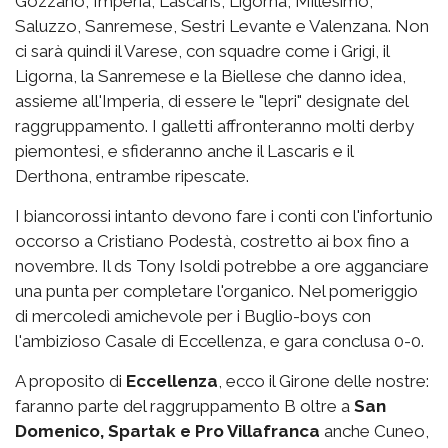
Gozzano, Imperia, Lascaris, Ligorna, Millesimo,
Saluzzo, Sanremese, Sestri Levante e Valenzana. Non
ci sarà quindi il Varese, con squadre come i Grigi, il
Ligorna, la Sanremese e la Biellese che danno idea,
assieme all'Imperia, di essere le "lepri" designate del
raggruppamento. I galletti affronteranno molti derby
piemontesi, e sfideranno anche il Lascaris e il
Derthona, entrambe ripescate.
I biancorossi intanto devono fare i conti con l'infortunio
occorso a Cristiano Podestà, costretto ai box fino a
novembre. Il ds Tony Isoldi potrebbe a ore agganciare
una punta per completare l'organico. Nel pomeriggio
di mercoledì amichevole per i Buglio-boys con
l'ambizioso Casale di Eccellenza, e gara conclusa 0-0.
A proposito di
Eccellenza
, ecco il Girone delle nostre:
faranno parte del raggruppamento B oltre a
San
Domenico, Spartak e Pro Villafranca
anche Cuneo,