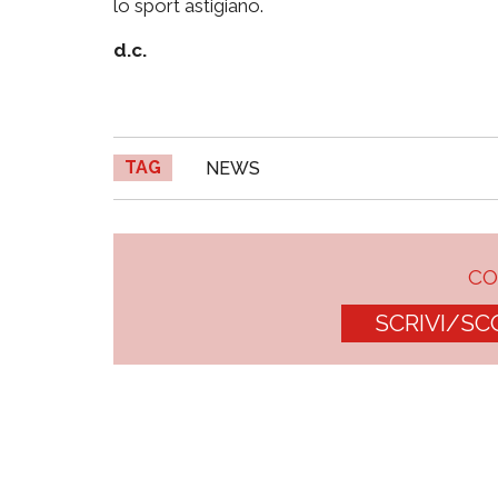
lo sport astigiano.
d.c.
TAG
NEWS
C
SCRIVI/SC