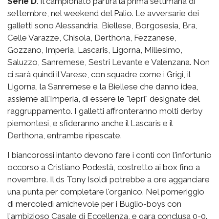
Serie D
. Il campionato partirà la prima settimana di
settembre, nel weekend del Palio. Le avversarie dei
galletti sono Alessandria, Biellese, Borgosesia, Bra,
Celle Varazze, Chisola, Derthona, Fezzanese,
Gozzano, Imperia, Lascaris, Ligorna, Millesimo,
Saluzzo, Sanremese, Sestri Levante e Valenzana. Non
ci sarà quindi il Varese, con squadre come i Grigi, il
Ligorna, la Sanremese e la Biellese che danno idea,
assieme all'Imperia, di essere le "lepri" designate del
raggruppamento. I galletti affronteranno molti derby
piemontesi, e sfideranno anche il Lascaris e il
Derthona, entrambe ripescate.
I biancorossi intanto devono fare i conti con l'infortunio
occorso a Cristiano Podestà, costretto ai box fino a
novembre. Il ds Tony Isoldi potrebbe a ore agganciare
una punta per completare l'organico. Nel pomeriggio
di mercoledì amichevole per i Buglio-boys con
l'ambizioso Casale di Eccellenza, e gara conclusa 0-0.