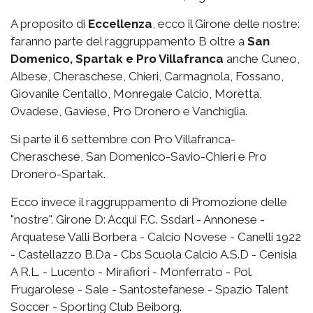
A proposito di
Eccellenza
, ecco il Girone delle nostre:
faranno parte del raggruppamento B oltre a
San
Domenico, Spartak e Pro Villafranca
anche Cuneo,
Albese, Cheraschese, Chieri, Carmagnola, Fossano,
Giovanile Centallo, Monregale Calcio, Moretta,
Ovadese, Gaviese, Pro Dronero e Vanchiglia.
Si parte il 6 settembre con Pro Villafranca-
Cheraschese, San Domenico-Savio-Chieri e Pro
Dronero-Spartak.
Ecco invece il raggruppamento di Promozione delle
"nostre". Girone D: Acqui F.C. Ssdarl - Annonese -
Arquatese Valli Borbera - Calcio Novese - Canelli 1922
- Castellazzo B.Da - Cbs Scuola Calcio A.S.D - Cenisia
A R.L. - Lucento - Mirafiori - Monferrato - Pol.
Frugarolese - Sale - Santostefanese - Spazio Talent
Soccer - Sporting Club Beiborg.