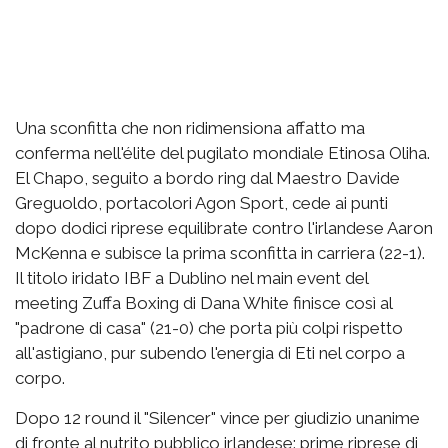
Una sconfitta che non ridimensiona affatto ma
conferma nell'élite del pugilato mondiale Etinosa Oliha.
El Chapo, seguito a bordo ring dal Maestro Davide
Greguoldo, portacolori Agon Sport, cede ai punti
dopo dodici riprese equilibrate contro l'irlandese Aaron
McKenna e subisce la prima sconfitta in carriera (22-1).
Il titolo iridato IBF a Dublino nel main event del
meeting Zuffa Boxing di Dana White finisce così al
"padrone di casa" (21-0) che porta più colpi rispetto
all'astigiano, pur subendo l'energia di Eti nel corpo a
corpo.
Dopo 12 round il "Silencer" vince per giudizio unanime
di fronte al nutrito pubblico irlandese: prime riprese di