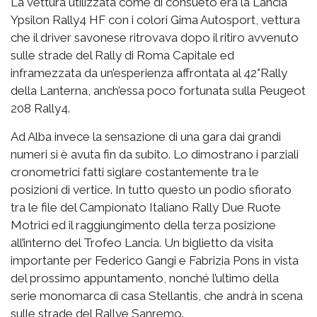
La vettura utilizzata come di consueto era la Lancia
Ypsilon Rally4 HF con i colori Gima Autosport, vettura
che il driver savonese ritrovava dopo il ritiro avvenuto
sulle strade del Rally di Roma Capitale ed
inframezzata da un’esperienza affrontata al 42°Rally
della Lanterna, anch’essa poco fortunata sulla Peugeot
208 Rally4.
Ad Alba invece la sensazione di una gara dai grandi
numeri si è avuta fin da subito. Lo dimostrano i parziali
cronometrici fatti siglare costantemente tra le
posizioni di vertice. In tutto questo un podio sfiorato
tra le file del Campionato Italiano Rally Due Ruote
Motrici ed il raggiungimento della terza posizione
all’interno del Trofeo Lancia. Un biglietto da visita
importante per Federico Gangi e Fabrizia Pons in vista
del prossimo appuntamento, nonché l’ultimo della
serie monomarca di casa Stellantis, che andrà in scena
sulle strade del Rallye Sanremo.