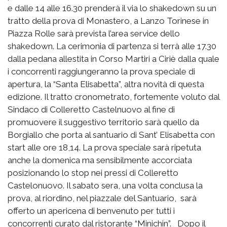
e dalle 14 alle 16.30 prenderà il via lo shakedown su un
tratto della prova di Monastero, a Lanzo Torinese in
Piazza Rolle sarà prevista l’area service dello
shakedown. La cerimonia di partenza si terrà alle 17.30
dalla pedana allestita in Corso Martiri a Ciriè dalla quale
i concorrenti raggiungeranno la prova speciale di
apertura, la “Santa Elisabetta”, altra novità di questa
edizione. Il tratto cronometrato, fortemente voluto dal
Sindaco di Colleretto Castelnuovo al fine di
promuovere il suggestivo territorio sarà quello da
Borgiallo che porta al santuario di Sant’ Elisabetta con
start alle ore 18,14. La prova speciale sarà ripetuta
anche la domenica ma sensibilmente accorciata
posizionando lo stop nei pressi di Colleretto
Castelonuovo. Il sabato sera, una volta conclusa la
prova, al riordino, nel piazzale del Santuario, sarà
offerto un apericena di benvenuto per tutti i
concorrenti curato dal ristorante “Minichin”. Dopo il