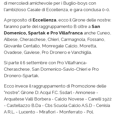
di mercoledì amichevole per i Buglio-boys con
l'ambizioso Casale di Eccellenza, e gara conclusa 0-0.
A proposito di
Eccellenza
, ecco il Girone delle nostre:
faranno parte del raggruppamento B oltre a
San
Domenico, Spartak e Pro Villafranca
anche Cuneo,
Albese, Cheraschese, Chieri, Carmagnola, Fossano,
Giovanile Centallo, Monregale Calcio, Moretta,
Ovadese, Gaviese, Pro Dronero e Vanchiglia.
Si parte il 6 settembre con Pro Villafranca-
Cheraschese, San Domenico-Savio-Chieri e Pro
Dronero-Spartak.
Ecco invece il raggruppamento di Promozione delle
"nostre". Girone D: Acqui F.C. Ssdarl - Annonese -
Arquatese Valli Borbera - Calcio Novese - Canelli 1922
- Castellazzo B.Da - Cbs Scuola Calcio A.S.D - Cenisia
A R.L. - Lucento - Mirafiori - Monferrato - Pol.