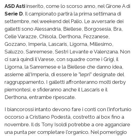
ASD Asti
inserito, come lo scorso anno, nel Girone A di
Serie D
. Il campionato partirà la prima settimana di
settembre, nel weekend del Palio. Le avversarie dei
galletti sono Alessandria, Biellese, Borgosesia, Bra,
Celle Varazze, Chisola, Derthona, Fezzanese,
Gozzano, Imperia, Lascaris, Ligorna, Millesimo,
Saluzzo, Sanremese, Sestri Levante e Valenzana. Non
ci sarà quindi il Varese, con squadre come i Grigi, il
Ligorna, la Sanremese e la Biellese che danno idea,
assieme all'Imperia, di essere le "lepri" designate del
raggruppamento. I galletti affronteranno molti derby
piemontesi, e sfideranno anche il Lascaris e il
Derthona, entrambe ripescate.
I biancorossi intanto devono fare i conti con l'infortunio
occorso a Cristiano Podestà, costretto ai box fino a
novembre. Il ds Tony Isoldi potrebbe a ore agganciare
una punta per completare l'organico. Nel pomeriggio