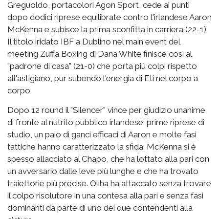
Greguoldo, portacolori Agon Sport, cede ai punti
dopo dodici riprese equilibrate contro l'irlandese Aaron
McKenna e subisce la prima sconfitta in carriera (22-1).
Il titolo iridato IBF a Dublino nel main event del
meeting Zuffa Boxing di Dana White finisce così al
"padrone di casa" (21-0) che porta più colpi rispetto
all'astigiano, pur subendo l'energia di Eti nel corpo a
corpo.
Dopo 12 round il "Silencer" vince per giudizio unanime
di fronte al nutrito pubblico irlandese: prime riprese di
studio, un paio di ganci efficaci di Aaron e molte fasi
tattiche hanno caratterizzato la sfida. McKenna si è
spesso allacciato al Chapo, che ha lottato alla pari con
un avversario dalle leve più lunghe e che ha trovato
traiettorie più precise. Oliha ha attaccato senza trovare
il colpo risolutore in una contesa alla pari e senza fasi
dominanti da parte di uno dei due contendenti alla