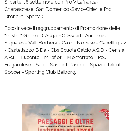
Si parte il 6 settembre con Pro Villafranca-
Cheraschese, San Domenico-Savio-Chieri e Pro
Dronero-Spartak.
Ecco invece il raggruppamento di Promozione delle
"nostre". Girone D: Acqui F.C. Ssdarl - Annonese -
Arquatese Valli Borbera - Calcio Novese - Canelli 1922
- Castellazzo B.Da - Cbs Scuola Calcio A.S.D - Cenisia
A R.L. - Lucento - Mirafiori - Monferrato - Pol.
Frugarolese - Sale - Santostefanese - Spazio Talent
Soccer - Sporting Club Beiborg.