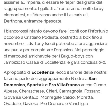
assieme all'Imperia, di essere le "lepri" designate del
raggruppamento. I galletti affronteranno molti derby
piemontesi, e sfideranno anche il Lascaris e il
Derthona, entrambe ripescate.
I biancorossi intanto devono fare i conti con l'infortunio
occorso a Cristiano Podestà, costretto ai box fino a
novembre. Il ds Tony Isoldi potrebbe a ore agganciare
una punta per completare l'organico. Nel pomeriggio
di mercoledì amichevole per i Buglio-boys con
l'ambizioso Casale di Eccellenza, e gara conclusa 0-0.
A proposito di
Eccellenza
, ecco il Girone delle nostre:
faranno parte del raggruppamento B oltre a
San
Domenico, Spartak e Pro Villafranca
anche Cuneo,
Albese, Cheraschese, Chieri, Carmagnola, Fossano,
Giovanile Centallo, Monregale Calcio, Moretta,
Ovadese, Gaviese, Pro Dronero e Vanchiglia.