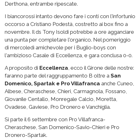
Derthona, entrambe ripescate.
I biancorossi intanto devono fare i conti con l'infortunio
occorso a Cristiano Podestà, costretto ai box fino a
novembre. Il ds Tony Isoldi potrebbe a ore agganciare
una punta per completare l'organico. Nel pomeriggio
di mercoledì amichevole per i Buglio-boys con
l'ambizioso Casale di Eccellenza, e gara conclusa 0-0.
A proposito di
Eccellenza
, ecco il Girone delle nostre:
faranno parte del raggruppamento B oltre a
San
Domenico, Spartak e Pro Villafranca
anche Cuneo,
Albese, Cheraschese, Chieri, Carmagnola, Fossano,
Giovanile Centallo, Monregale Calcio, Moretta,
Ovadese, Gaviese, Pro Dronero e Vanchiglia.
Si parte il 6 settembre con Pro Villafranca-
Cheraschese, San Domenico-Savio-Chieri e Pro
Dronero-Spartak.