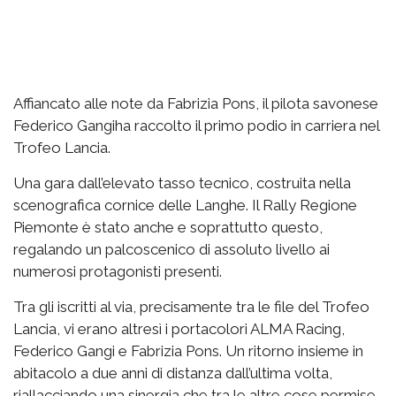
Affiancato alle note da Fabrizia Pons, il pilota savonese
Federico Gangiha raccolto il primo podio in carriera nel
Trofeo Lancia.
Una gara dall’elevato tasso tecnico, costruita nella
scenografica cornice delle Langhe. Il Rally Regione
Piemonte è stato anche e soprattutto questo,
regalando un palcoscenico di assoluto livello ai
numerosi protagonisti presenti.
Tra gli iscritti al via, precisamente tra le file del Trofeo
Lancia, vi erano altresì i portacolori ALMA Racing,
Federico Gangi e Fabrizia Pons. Un ritorno insieme in
abitacolo a due anni di distanza dall’ultima volta,
riallacciando una sinergia che tra le altre cose permise