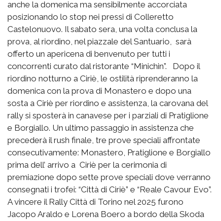
anche la domenica ma sensibilmente accorciata
posizionando lo stop nei pressi di Colleretto
Castelonuovo. Il sabato sera, una volta conclusa la
prova, al riordino, nel piazzale del Santuario, sarà
offerto un apericena di benvenuto per tutti i
concorrenti curato dal ristorante “Minichin”. Dopo il
riordino notturno a Ciriè, le ostilità riprenderanno la
domenica con la prova di Monastero e dopo una
sosta a Ciriè per riordino e assistenza, la carovana del
rally si sposterà in canavese per i parziali di Pratiglione
e Borgiallo. Un ultimo passaggio in assistenza che
precederà il rush finale, tre prove speciali affrontate
consecutivamente: Monastero, Pratiglione e Borgiallo
prima dell’ arrivo a Ciriè per la cerimonia di
premiazione dopo sette prove speciali dove verranno
consegnati i trofei: “Città di Ciriè” e “Reale Cavour Evo”.
A vincere il Rally Città di Torino nel 2025 furono
Jacopo Araldo e Lorena Boero a bordo della Skoda