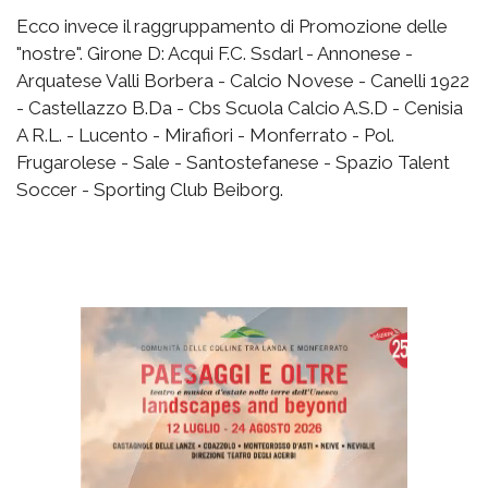
Ecco invece il raggruppamento di Promozione delle
"nostre". Girone D: Acqui F.C. Ssdarl - Annonese -
Arquatese Valli Borbera - Calcio Novese - Canelli 1922
- Castellazzo B.Da - Cbs Scuola Calcio A.S.D - Cenisia
A R.L. - Lucento - Mirafiori - Monferrato - Pol.
Frugarolese - Sale - Santostefanese - Spazio Talent
Soccer - Sporting Club Beiborg.