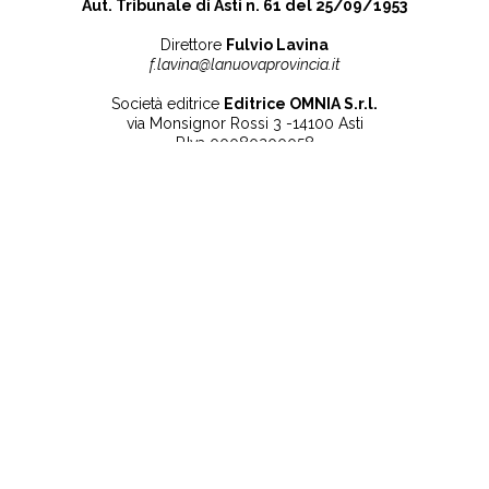
Aut. Tribunale di Asti n. 61 del 25/09/1953
Direttore
Fulvio Lavina
f.lavina@lanuovaprovincia.it
Società editrice
Editrice OMNIA S.r.l.
via Monsignor Rossi 3 -14100 Asti
P.Iva 00080200058
Contatti
Note legali
Tel:
+39 0141 532186
Privacy Policy
info@lanuovaprovincia.it
Cookie Policy
segreteria@lanuovaprovincia.it
Dichiarazione di
sito@lanuovaprovincia.it
accessibilità
Aggiorna le preferenze
sui cookie
RSS
CONTATTI
NECROLOGIE