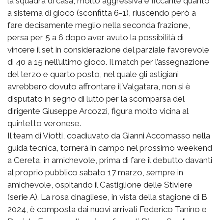
la squadra di casa, molto aggressiva e ficcante quanto
a sistema di gioco (sconfitta 6-1), riuscendo però a
fare decisamente meglio nella seconda frazione,
persa per 5 a 6 dopo aver avuto la possibilità di
vincere il set in considerazione del parziale favorevole
di 40 a 15 nell’ultimo gioco. Il match per l’assegnazione
del terzo e quarto posto, nel quale gli astigiani
avrebbero dovuto affrontare il Valgatara, non si è
disputato in segno di lutto per la scomparsa del
dirigente Giuseppe Arcozzi, figura molto vicina al
quintetto veronese.
Il team di Viotti, coadiuvato da Gianni Accomasso nella
guida tecnica, tornerà in campo nel prossimo weekend
a Cereta, in amichevole, prima di fare il debutto davanti
al proprio pubblico sabato 17 marzo, sempre in
amichevole, ospitando il Castiglione delle Stiviere
(serie A). La rosa cinagliese, in vista della stagione di B
2024, è composta dai nuovi arrivati Federico Tanino e