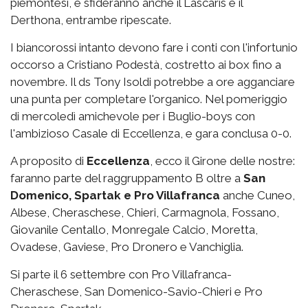
piemontesi, e sfideranno anche il Lascaris e il
Derthona, entrambe ripescate.
I biancorossi intanto devono fare i conti con l'infortunio
occorso a Cristiano Podestà, costretto ai box fino a
novembre. Il ds Tony Isoldi potrebbe a ore agganciare
una punta per completare l'organico. Nel pomeriggio
di mercoledì amichevole per i Buglio-boys con
l'ambizioso Casale di Eccellenza, e gara conclusa 0-0.
A proposito di
Eccellenza
, ecco il Girone delle nostre:
faranno parte del raggruppamento B oltre a
San
Domenico, Spartak e Pro Villafranca
anche Cuneo,
Albese, Cheraschese, Chieri, Carmagnola, Fossano,
Giovanile Centallo, Monregale Calcio, Moretta,
Ovadese, Gaviese, Pro Dronero e Vanchiglia.
Si parte il 6 settembre con Pro Villafranca-
Cheraschese, San Domenico-Savio-Chieri e Pro