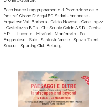
Dronero-Spartak.
Ecco invece il raggruppamento di Promozione delle
"nostre". Girone D: Acqui F.C. Ssdarl - Annonese -
Arquatese Valli Borbera - Calcio Novese - Canelli 1922
- Castellazzo B.Da - Cbs Scuola Calcio A.S.D - Cenisia
A R.L. - Lucento - Mirafiori - Monferrato - Pol.
Frugarolese - Sale - Santostefanese - Spazio Talent
Soccer - Sporting Club Beiborg.