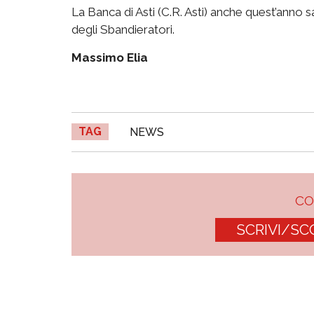
La Banca di Asti (C.R. Asti) anche quest’anno 
degli Sbandieratori.
Massimo Elia
TAG
NEWS
C
SCRIVI/SC