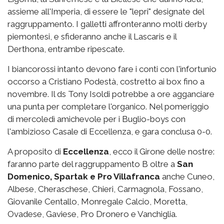
assieme all'Imperia, di essere le "lepri" designate del
raggruppamento. I galletti affronteranno molti derby
piemontesi, e sfideranno anche il Lascaris e il
Derthona, entrambe ripescate.
I biancorossi intanto devono fare i conti con l'infortunio
occorso a Cristiano Podestà, costretto ai box fino a
novembre. Il ds Tony Isoldi potrebbe a ore agganciare
una punta per completare l'organico. Nel pomeriggio
di mercoledì amichevole per i Buglio-boys con
l'ambizioso Casale di Eccellenza, e gara conclusa 0-0.
A proposito di
Eccellenza
, ecco il Girone delle nostre:
faranno parte del raggruppamento B oltre a
San
Domenico, Spartak e Pro Villafranca
anche Cuneo,
Albese, Cheraschese, Chieri, Carmagnola, Fossano,
Giovanile Centallo, Monregale Calcio, Moretta,
Ovadese, Gaviese, Pro Dronero e Vanchiglia.