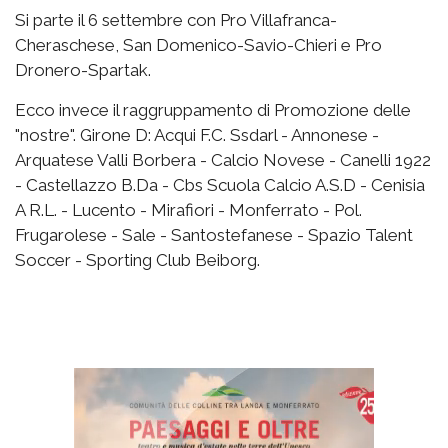
Si parte il 6 settembre con Pro Villafranca-
Cheraschese, San Domenico-Savio-Chieri e Pro
Dronero-Spartak.
Ecco invece il raggruppamento di Promozione delle
"nostre". Girone D: Acqui F.C. Ssdarl - Annonese -
Arquatese Valli Borbera - Calcio Novese - Canelli 1922
- Castellazzo B.Da - Cbs Scuola Calcio A.S.D - Cenisia
A R.L. - Lucento - Mirafiori - Monferrato - Pol.
Frugarolese - Sale - Santostefanese - Spazio Talent
Soccer - Sporting Club Beiborg.