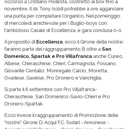
occorso a Cristiano Podestà, costretto ai box fino a
novembre. Il ds Tony Isoldi potrebbe a ore agganciare
una punta per completare l'organico. Nel pomeriggio
di mercoledì amichevole per i Buglio-boys con
l'ambizioso Casale di Eccellenza, e gara conclusa 0-0.
A proposito di
Eccellenza
, ecco il Girone delle nostre:
faranno parte del raggruppamento B oltre a
San
Domenico, Spartak e Pro Villafranca
anche Cuneo,
Albese, Cheraschese, Chieri, Carmagnola, Fossano,
Giovanile Centallo, Monregale Calcio, Moretta,
Ovadese, Gaviese, Pro Dronero e Vanchiglia.
Si parte il 6 settembre con Pro Villafranca-
Cheraschese, San Domenico-Savio-Chieri e Pro
Dronero-Spartak.
Ecco invece il raggruppamento di Promozione delle
"nostre". Girone D: Acqui F.C. Ssdarl - Annonese -