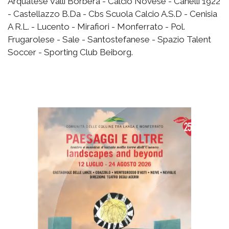
Arquatese Valli Borbera - Calcio Novese - Canelli 1922
- Castellazzo B.Da - Cbs Scuola Calcio A.S.D - Cenisia
A R.L. - Lucento - Mirafiori - Monferrato - Pol.
Frugarolese - Sale - Santostefanese - Spazio Talent
Soccer - Sporting Club Beiborg.