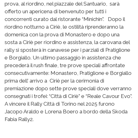
prova, al riordino, nel piazzale del Santuario, sarà
offerto un apericena di benvenuto per tutti i
concorrenti curato dal ristorante “Minichin”. Dopo il
riordino notturno a Ciriè, le ostilità riprenderanno la
domenica con la prova di Monastero e dopo una
sosta a Ciriè per riordino e assistenza, la carovana del
rally si sposterà in canavese per i parziali di Pratiglione
e Borgiallo. Un ultimo passaggio in assistenza che
precederà il rush finale, tre prove speciali affrontate
consecutivamente: Monastero, Pratiglione e Borgiallo
prima dell’ arrivo a Ciriè per la cerimonia di
premiazione dopo sette prove speciali dove verranno
consegnati i trofei: “Città di Ciriè” e “Reale Cavour Evo”.
A vincere il Rally Città di Torino nel 2025 furono
Jacopo Araldo e Lorena Boero a bordo della Skoda
Fabia Rally2.