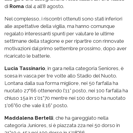
di
Roma
dal 4 all’8 agosto.
Nel complesso, i riscontri ottenuti sono stati inferiori
alle aspettative della vigilia, ma hanno comunque
regalato interessanti spunti per valutare le ultime
settimane della stagione e per ripartire con rinnovate
motivazioni dal primo settembre prossimo, dopo aver
ricaricato le batterie.
Lucia Tassinario
, in gara nella categoria Seniores, è
scesa in vasca per tre volte allo Stadio del Nuoto.
Lontana dalla sua forma migliore, nei 50 farfalla ha
nuotato 27”66 ottenendo l’11° posto, nei 100 farfalla ha
chiuso 15a in 1’01”70 mentre nei 100 dorso ha nuotato
1’06”60 che vale il 16° posto.
Maddalena Bertelli
, che ha gareggiato nella
categoria Juniores, si è piazzata 22a nei 50 dorso in
31”10 e 45a nei 100 dorso in 1’08”66.