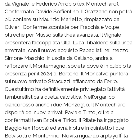
da Vignale, e Federico Arrobio (ex Montechiaro).
Confermato Davide Soffientino. Il Grazzano non potrà
più contare su Maurizio Marletto, rimpiazzato da
Olivieri. Conferme scontate per Fracchia e Volpe,
oltreché per Musso sulla linea avanzata. Il Vignale
presenterà l’accoppiata Ulla-Luca Tibaldero sulla linea
arretrata, con il nuovo acquisto Rabagliati nel mezzo.
Simone Maschio, in uscita da Calliano, andrà a
rafforzare il Montemagno, società dove è in dubbio la
presenza per il 2024 di Bertone. Il Moncalvo punterà
sul nuovo arrivato Stracuzzi, affiancato da Ferro.
Quest’ultimo ha definitivamente privilegiato l’attività
tamburellistica a quella calcistica. Nell’organico
biancorosso anche i due Monzeglio. Il Montechiaro
disporrà dei nuovi arrivati Pavia e Tinto, oltre ai
confermati Ivan Briola e Tirico. Il Rilate ha ingaggiato
Baggio (ex Rocca) ed avrà inoltre in quintetto i due
Belvisotti e Monferrino. Novità riguardo ai playoff: la