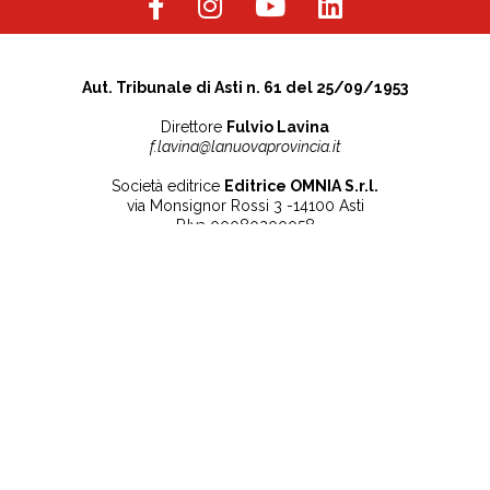
Aut. Tribunale di Asti n. 61 del 25/09/1953
Direttore
Fulvio Lavina
f.lavina@lanuovaprovincia.it
Società editrice
Editrice OMNIA S.r.l.
via Monsignor Rossi 3 -14100 Asti
P.Iva 00080200058
Contatti
Note legali
Tel:
+39 0141 532186
Privacy Policy
info@lanuovaprovincia.it
Cookie Policy
segreteria@lanuovaprovincia.it
Dichiarazione di
sito@lanuovaprovincia.it
accessibilità
Aggiorna le preferenze
sui cookie