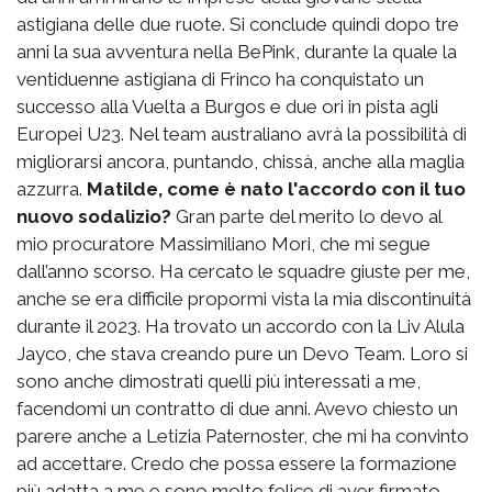
astigiana delle due ruote. Si conclude quindi dopo tre
anni la sua avventura nella BePink, durante la quale la
ventiduenne astigiana di Frinco ha conquistato un
successo alla Vuelta a Burgos e due ori in pista agli
Europei U23. Nel team australiano avrà la possibilità di
migliorarsi ancora, puntando, chissà, anche alla maglia
azzurra.
Matilde, come è nato l'accordo con il tuo
nuovo sodalizio?
Gran parte del merito lo devo al
mio procuratore Massimiliano Mori, che mi segue
dall’anno scorso. Ha cercato le squadre giuste per me,
anche se era difficile propormi vista la mia discontinuità
durante il 2023. Ha trovato un accordo con la Liv Alula
Jayco, che stava creando pure un Devo Team. Loro si
sono anche dimostrati quelli più interessati a me,
facendomi un contratto di due anni. Avevo chiesto un
parere anche a Letizia Paternoster, che mi ha convinto
ad accettare. Credo che possa essere la formazione
più adatta a me e sono molto felice di aver firmato