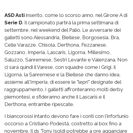
ASD Asti
inserito, come lo scorso anno, nel Girone A di
Serie D
. Il campionato partirà la prima settimana di
settembre, nel weekend del Palio. Le avversarie dei
galletti sono Alessandria, Biellese, Borgosesia, Bra,
Celle Varazze, Chisola, Derthona, Fezzanese,
Gozzano, Imperia, Lascaris, Ligorna, Millesimo,
Saluzzo, Sanremese, Sestri Levante e Valenzana. Non
ci sarà quindi il Varese, con squadre come i Grigi, il
Ligorna, la Sanremese e la Biellese che danno idea,
assieme all'Imperia, di essere le "lepri" designate del
raggruppamento. I galletti affronteranno molti derby
piemontesi, e sfideranno anche il Lascaris e il
Derthona, entrambe ripescate.
I biancorossi intanto devono fare i conti con l'infortunio
occorso a Cristiano Podestà, costretto ai box fino a
novembre. Il ds Tony Isoldi potrebbe a ore agganciare