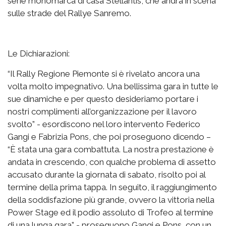
serie monomarca di casa Stellantis, che andrà in scena
sulle strade del Rallye Sanremo.
Le Dichiarazioni:
“Il Rally Regione Piemonte si è rivelato ancora una
volta molto impegnativo. Una bellissima gara in tutte le
sue dinamiche e per questo desideriamo portare i
nostri complimenti all’organizzazione per il lavoro
svolto” - esordiscono nel loro intervento Federico
Gangi e Fabrizia Pons, che poi proseguono dicendo –
“È stata una gara combattuta. La nostra prestazione è
andata in crescendo, con qualche problema di assetto
accusato durante la giornata di sabato, risolto poi al
termine della prima tappa. In seguito, il raggiungimento
della soddisfazione più grande, ovvero la vittoria nella
Power Stage ed il podio assoluto di Trofeo al termine
di una lunga gara” - proseguono Gangi e Pons, con un