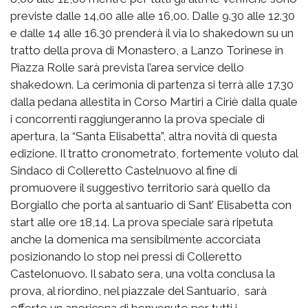
previste dalle 14,00 alle alle 16,00. Dalle 9.30 alle 12.30
e dalle 14 alle 16.30 prenderà il via lo shakedown su un
tratto della prova di Monastero, a Lanzo Torinese in
Piazza Rolle sarà prevista l’area service dello
shakedown. La cerimonia di partenza si terrà alle 17.30
dalla pedana allestita in Corso Martiri a Ciriè dalla quale
i concorrenti raggiungeranno la prova speciale di
apertura, la “Santa Elisabetta”, altra novità di questa
edizione. Il tratto cronometrato, fortemente voluto dal
Sindaco di Colleretto Castelnuovo al fine di
promuovere il suggestivo territorio sarà quello da
Borgiallo che porta al santuario di Sant’ Elisabetta con
start alle ore 18,14. La prova speciale sarà ripetuta
anche la domenica ma sensibilmente accorciata
posizionando lo stop nei pressi di Colleretto
Castelonuovo. Il sabato sera, una volta conclusa la
prova, al riordino, nel piazzale del Santuario, sarà
offerto un apericena di benvenuto per tutti i