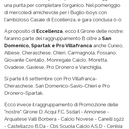
una punta per completare l'organico. Nel pomeriggio
di mercoledì amichevole per i Buglio-boys con
l'ambizioso Casale di Eccellenza, e gara conclusa 0-0.
A proposito di
Eccellenza
, ecco il Girone delle nostre:
faranno parte del raggruppamento B oltre a
San
Domenico, Spartak e Pro Villafranca
anche Cuneo,
Albese, Cheraschese, Chieri, Carmagnola, Fossano,
Giovanile Centallo, Monregale Calcio, Moretta,
Ovadese, Gaviese, Pro Dronero e Vanchiglia.
Si parte il 6 settembre con Pro Villafranca-
Cheraschese, San Domenico-Savio-Chieri e Pro
Dronero-Spartak.
Ecco invece il raggruppamento di Promozione delle
"nostre". Girone D: Acqui F.C. Ssdarl - Annonese -
Arquatese Valli Borbera - Calcio Novese - Canelli 1922
- Castellazzo B.Da - Cbs Scuola Calcio A.S.D - Cenisia