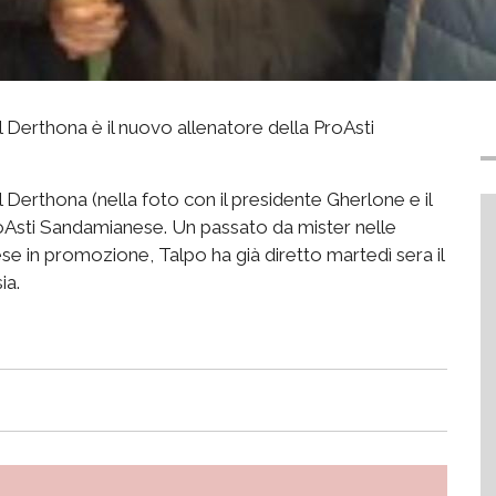
 Derthona è il nuovo allenatore della ProAsti
 Derthona (nella foto con il presidente Gherlone e il
roAsti Sandamianese. Un passato da mister nelle
ese in promozione, Talpo ha già diretto martedì sera il
ia.